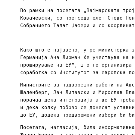
Во рамки на посетата „Вајмарската трој
Ковачевски, со претседателот Стево Пен
Собранието Талат Џафери и со координат
Како што е најавено, утре министерка з
Германија Ана Лирман ќе учествува на н
проширување на ЕУ“, што го организира 
соработка со Институтот за европска по
Министрите за надворешни работи на Авс
Шаленберг, Јан Липавски и Мирослав Вла
порачаа дека интеграцијата во ЕУ треба
и дека колку побрзо се донесат уставни
до ЕУ, додека предвремени избори би би
Посетата, нагласија, била информативна
Жозеп Борел, а состаноците со целиот п