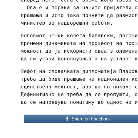
– Ова е и порака за нашите пријатели о
прашања и исто така почнете да размисл
министер за надворешни работи.
Неговиот чешки колега Липавски, посочи
промени динамиката на процесот на прош
можност да ја искористи оваа зголемена
да ги усвои дополнувањата на уставот в
Шефот на словачката дипломатија Влахов
треба да биде прашање на национален ко
единствена можност, ова да го покаже с
Дефинитивно не треба да се пропушти, о
да се напредува понатаму во однос на и
Share on Facebook