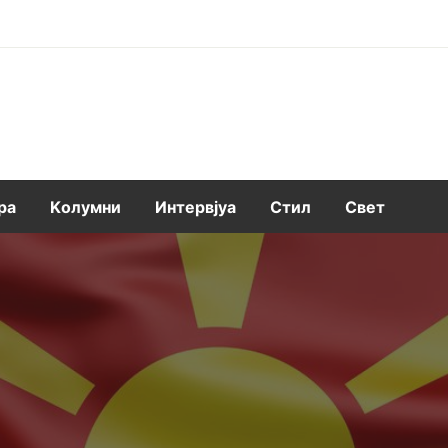
ра
Kолумни
Интервјуа
Стил
Свет