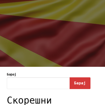
Барај
Барај
Скорешни