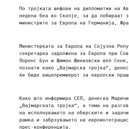
По тројката шефови на дипломатии на Ав
недела беа во Скопје, за да лобираат з
министрите за Европа на Германија, Фра
Министерката за Европа на Сојузна Репу
секретарка задолжена за Европа при Сов
Лоренс Бун и Шимон Шинковски вел Сенк,
познати како „Вајмарска тројка“, денес
ќе биде вицепремиерот за европски праш
Како што информира СЕП, денеска Маричи
„Вајмарската тројка“, а тема на разгов
на исполнувањето на обврските и задачи
рамка и забрзувањето на евроинтеграцис
прес-конференција.