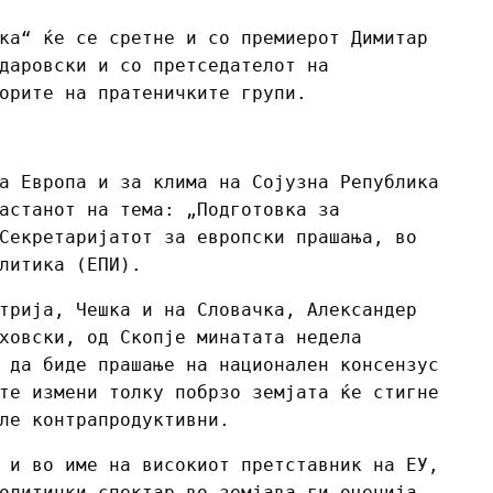
ка“ ќе се сретне и со премиерот Димитар
даровски и со претседателот на
орите на пратеничките групи.
а Европа и за клима на Сојузна Република
астанот на тема: „Подготовка за
Секретаријатот за европски прашања, во
литика (ЕПИ).
трија, Чешка и на Словачка, Александер
ховски, од Скопје минатата недела
 да биде прашање на национален консензус
те измени толку побрзо земјата ќе стигне
ле контрапродуктивни.
 и во име на високиот претставник на ЕУ,
олитички спектар во земјава ги оценија