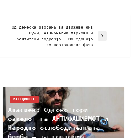
Од денеска забрана за движење низ
шуми, национални паркови и
заштитени подрачја – Македонија
во портокалова фаза
МАКЕДОНИЈА
Апасиев: Oдново гори
факелот на АНТИФАШИЗМОТ и
Народно-ослободителната
борба – за повторно