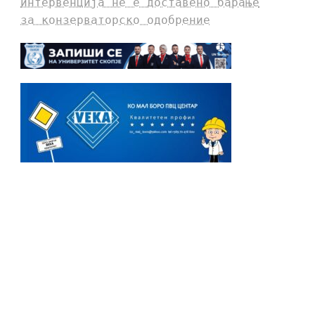
интервенција не е доставено барање
за конзерваторско одобрение