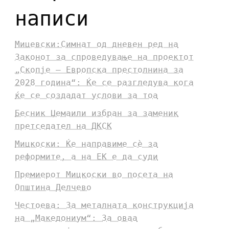
написи
Мицевски:Симнат од дневен ред на
Законот за спроведување на проектот
„Скопје – Европска престолнина за
2028 година“: Ќе се разгледува кога
ќе се создадат услови за тоа
Бесник Џемаили избран за заменик
претседател на ДКСК
Мицкоски: Ќе направиме сè за
реформите, а на ЕК е да суди
Премиерот Мицкоски во посета на
Општина Делчево
Честоева: За металната конструкција
на „Македониум“: За оваа