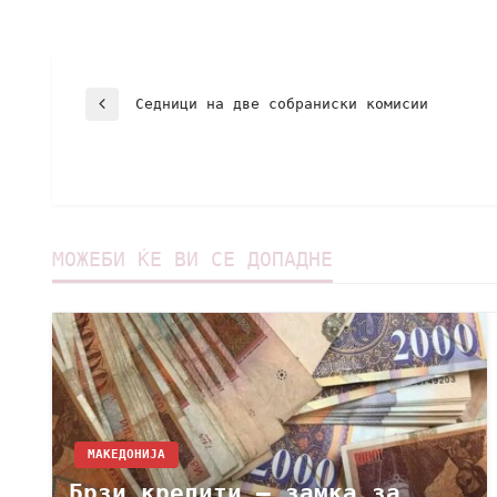
Седници на две собраниски комисии
МОЖЕБИ ЌЕ ВИ СЕ ДОПАДНЕ
МАКЕДОНИЈА
Брзи кредити – замка за