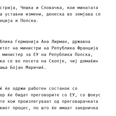
стрија, Чешка и Словачка, кои минатата
а уставни измени, денеска во земјава се
нција и Полска.
блика Германија Ана Лирман, државна
етот на министри на Република Франција
 министер за ЕУ на Република Полска,
ка се во посета на Скопје, чиј домаќин
ања Бојан Маричиќ.
ќ ќе одржи работен состанок со
ор ќе бидат преговорите со ЕУ, со фокус
те кои произлегуваат од преговарачката
киот процес, по што ќе имаат заедничка