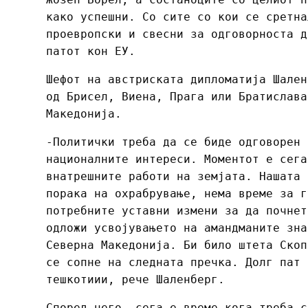
како успешни. Со сите со кои се сретна
проевропски и свесни за одговорноста д
патот кон ЕУ.
Шефот на австриската дипломатија Шален
од Брисел, Виена, Прага или Братислава
Македонија.
-Политички треба да се биде одговорен 
националните интереси. Моментот е сега
внатрешните работи на земјата. Нашата 
порака на охрабрување, нема време за г
потребните уставни измени за да почнет
одложи усвојувањето на амандманите зна
Северна Македонија. Би било штета Скоп
се сопне на следната пречка. Долг пат 
тешкотиии, рече Шаленберг.
Според него, сега е време кога треба с