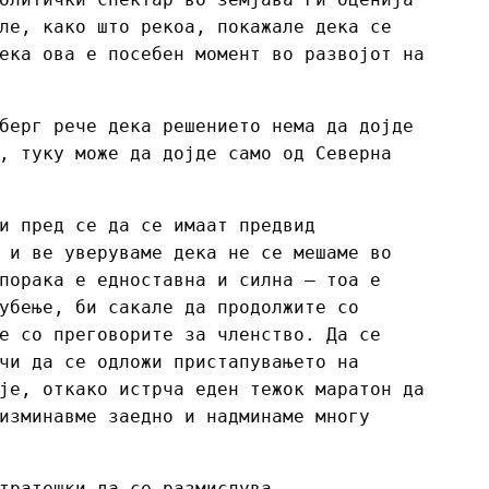
ле, како што рекоа, покажале дека се
ека ова е посебен момент во развојот на
берг рече дека решението нема да дојде
, туку може да дојде само од Северна
и пред се да се имаат предвид
 и ве уверуваме дека не се мешаме во
порака е едноставна и силна – тоа е
убење, би сакале да продолжите со
е со преговорите за членство. Да се
чи да се одложи пристапувањето на
је, откако истрча еден тежок маратон да
изминавме заедно и надминаме многу
тратешки да се размислува.