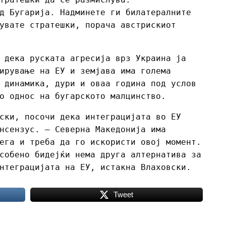
д Бугарија. Надминете ги билатералните
увате стратешки, порача австрискиот
 дека руската агресија врз Украина ја
ирување на ЕУ и земјава има голема
 динамика, дури и оваа година под услов
о однос на бугарското малцинство.
ски, посочи дека интеграцијата во ЕУ
нсензус. – Северна Македонија има
ега и треба да го искористи овој момент.
собено бидејќи нема друга алтернатива за
нтеграцијата на ЕУ, истакна Влаховски.
Tweet