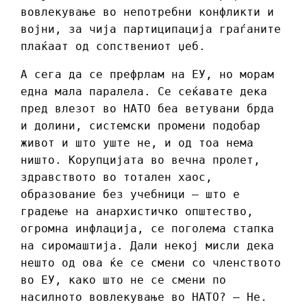
вовлекување во непотребни конфликти и
војни, за чија партиципација граѓаните
плаќаат од сопствениот џеб.
А сега да се префрлам на ЕУ, но морам
една мала паралела. Се сеќавате дека
пред влезот во НАТО беа ветувани брда
и долини, системски промени подобар
живот и што уште не, и од тоа нема
ништо. Корупцијата во вечна пролет,
здравството во тотален хаос,
образование без учебници – што е
градење на анархистичко општество,
огромна инфлација, се поголема стапка
на сиромаштија. Дали некој мисли дека
нешто од ова ќе се смени со членството
во ЕУ, како што не се смени по
насилното вовлекување во НАТО? – Не.