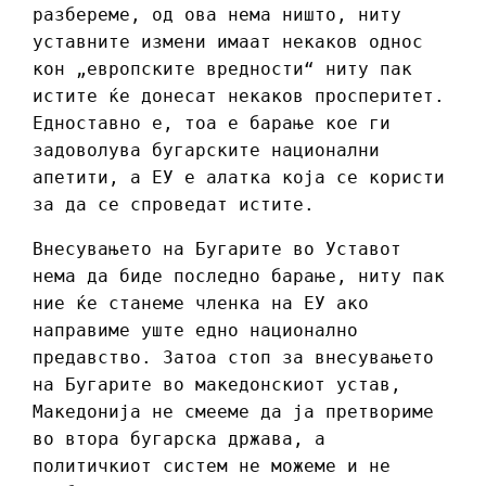
разбереме, од ова нема ништо, ниту
уставните измени имаат некаков однос
кон „европските вредности“ ниту пак
истите ќе донесат некаков просперитет.
Едноставно е, тоа е барање кое ги
задоволува бугарските национални
апетити, а ЕУ е алатка која се користи
за да се спроведат истите.
Внесувањето на Бугарите во Уставот
нема да биде последно барање, ниту пак
ние ќе станеме членка на ЕУ ако
направиме уште едно национално
предавство. Затоа стоп за внесувањето
на Бугарите во македонскиот устав,
Македонија не смееме да ја претвориме
во втора бугарска држава, а
политичкиот систем не можеме и не