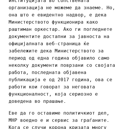
институцијата во сопствената
организација не можеме да знаеме. Но,
она што е евидентно надвор, е дека
Министерството функционира како
раштиман оркестар. Ако ги погледнете
документите достапни за јавноста на
официјалната веб-страница ќе
забележите дека Министерството за
период од една година објавило само
неколку документи поврзани со својата
работа, последната објавена
публикација е од 2017 година, ова се
работи кои говорат за неговата
функционалност, која сериозно е
доведена во прашање.
Еве да го оставиме политичкиот дел,
МНР воедно е и сервис за граѓаните.
Кога се случи корона кризата многу