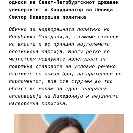
односи на Санкт-Петрбургскиот државен
универзитет и Координатор на Левица –
Сектор Надворешна политика
Обично за надворешната политика на
Република Македонија, слушаме ставови
на власта и во принцип најголемата
опозициона партија. Многу ретко во
мејнстрим медиумите излегуваат на
површина ставовите на условно речено
партиите со помал број на пратеници во
парламентот, вие сте стручен во таа
област ве молам за едно генерална
опсервација на Македонија и нејзината
надворешна политика.