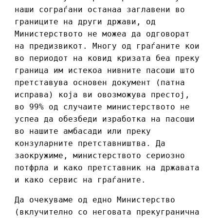
наши сограѓани останаа заглавени во
границите на други држави, од
Министерството не можеа да одговорат
на предизвикот. Многу од граѓаните кои
во периодот на ковид кризата беа преку
граница им истекоа нивните пасоши што
претставува основен документ (патна
исправа) која ви овозможува престој,
во 99% од случаите министерството не
успеа да обезбеди изработка на пасоши
во нашите амбасади или преку
конзуларните претставништва. Да
заокружиме, министерството сериозно
потфрла и како претставник на државата
и како сервис на граѓаните.
Да очекуваме од едно Министерство
(вклучително со неговата прекугранична