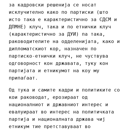
за кадровски решенија се носат
исклучително како по партиски (што
исто така е карактеристично за СДСМ и
ДПМНЕ) клуч, така и по етнички клуч
(карактеристично за ДУИ) па така,
раководителите на одделенијата, како и
дипломатскиот кор, назначен по
партиско-етнички клуч, не чуствува
одговорност кон државата, туку кон
партијата и етникумот на коу му
припаѓаат.
Од тука и самите кадри и политиките со
кои раководат, ерозираат од
националниот и државниот интерес и
евалуираат во интерес на политичката
партија и националната држава чиј
етникум тие претставуваат во