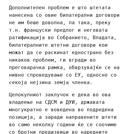
Дополнителен проблем е што штетата
нанесена со овие билатерални договори
не им беше доволна, па така, преку
т.н. француски предлог и неговата
ратификација во Собранието, Владата,
билатералните штетни договори кои
можат да се раскинат еднострано без
никаков проблем, ги вгради во
преговарачка рамка, обврзувајќе се на
нивно спроведување со ЕУ, односно со
секоја нејзина земја членка.
Целокупниот заклучок е дека во ова
владеење на СДСМ и ДУИ, државата
многукратно е воведена во подредена
позиција, а заради направените штети
во само неколку години ќе се соочиме
со бројни предизвици во наредните