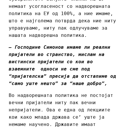
немаат усогласеност со надворешната
политика на ЕУ од 100%, а ние имаме,
што е најголема потврда дека ние ниту
управуваме, ниту пак одлучуваме за
нашата надворешна политика.
– Господине Симонов имаме ли реални
пријатели во странство, мислам на
вистински пријатели со кои во
взаемните односи не сме под
“пријателска” пресија да отстапиме од
“само уште нешто” за “наше добро”,
Во надворешната политика не постојат
вечни пријатели ниту пак вечни
непријатели. Ова е една од лекциите
кои како млада држава се’ уште ја
немаме научено. Државите имаат