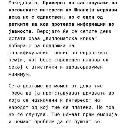
Македонија.
Примерот на застапување на
косовските интереси во Шпанија верувам
дека не е единствен, но е еден од
ретките за кои протекоа информации во
јавноста.
Веројато ќе се сетите дека
истата оваа „дипломатска клика“
лобираше за поддршка на
фалсификуваниот попис во европските
земји, кој беше спроведен надвор од
секој статистички и здраворазумен
минимум.
Сега доаѓаме до моментот дека тие
треба да ја претставуваат државата во
која се назначени и интересот на
народот од кој тие се платени. Но тоа
не се случува. Тие немаат грам емоција
и немаат проблем да се пуштат во