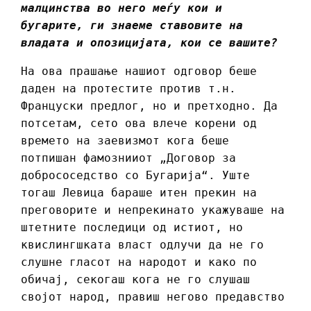
малцинства во него меѓу кои и
бугарите, ги знаеме ставовите на
владата и опозицијата, кои се вашите?
На ова прашање нашиот одговор беше
даден на протестите против т.н.
Француски предлог, но и претходно. Да
потсетам, сето ова влече корени од
времето на заевизмот кога беше
потпишан фамознииот „Договор за
добрососедство со Бугарија“. Уште
тогаш Левица бараше итен прекин на
преговорите и непрекинато укажуваше на
штетните последици од истиот, но
квислингшката власт одлучи да не го
слушне гласот на народот и како по
обичај, секогаш кога не го слушаш
својот народ, правиш негово предавство