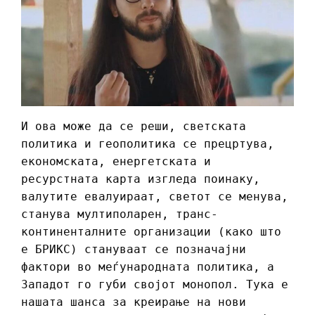
И ова може да се реши, светската
политика и геополитика се прецртува,
економската, енергетската и
ресурстната карта изгледа поинаку,
валутите евалуираат, светот се менува,
станува мултиполарен, транс-
континенталните организации (како што
е БРИКС) стануваат се позначајни
фактори во меѓународната политика, а
Западот го губи својот монопол. Тука е
нашата шанса за креирање на нови