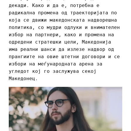
декади. Како и да е, потребна е
радикална промена од траекторијата по
која се движи македонската надворешна
политика, со мудри одлуки и внимателен
избор на партнери, како и промена на
одредени стратешки цели, Македонија
има реални шанси да излезе надвор од
прангиите на овие штетни договори и се
избори на меѓународната арена за
угледот кој го заслужува секој
Македонец.