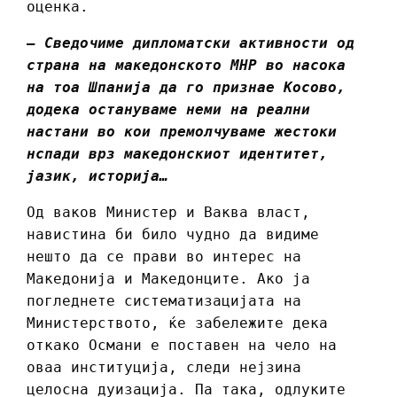
оценка.
– Сведочиме дипломатски активности од
страна на македонското МНР во насока
на тоа Шпанија да го признае Косово,
додека остануваме неми на реални
настани во кои премолчуваме жестоки
нспади врз македонскиот идентитет,
јазик, историја…
Од ваков Министер и Ваква власт,
навистина би било чудно да видиме
нешто да се прави во интерес на
Македонија и Македонците. Ако ја
погледнете систематизацијата на
Министерството, ќе забележите дека
откако Османи е поставен на чело на
оваа институција, следи нејзина
целосна дуизација. Па така, одлуките