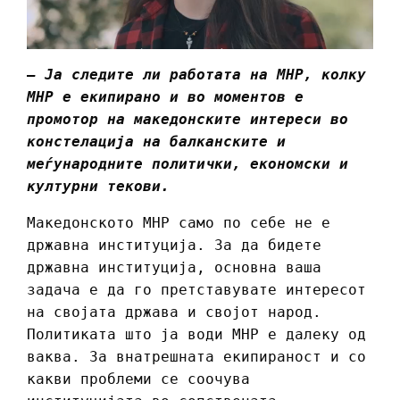
– Ја следите ли работата на МНР, колку
МНР е екипирано и во моментов е
промотор на македонските интереси во
констелација на балканските и
меѓународните политички, економски и
културни текови.
Македонското МНР само по себе не е
државна институција. За да бидете
државна институција, основна ваша
задача е да го претставувате интересот
на својата држава и својот народ.
Политиката што ја води МНР е далеку од
ваква. За внатрешната екипираност и со
какви проблеми се соочува