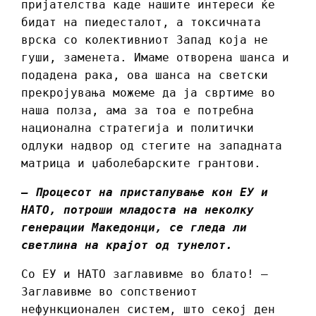
пријателства каде нашите интереси ќе
бидат на пиедесталот, а токсичната
врска со колективниот Запад која не
гуши, заменета. Имаме отворена шанса и
подадена рака, ова шанса на светски
прекројувања можеме да ја свртиме во
наша полза, ама за тоа е потребна
национална стратегија и политички
одлуки надвор од стегите на западната
матрица и џаболебарските грантови.
– Процесот на пристапување кон ЕУ и
НАТО, потроши младоста на неколку
генерации Македонци, се гледа ли
светлина на крајот од тунелот.
Со ЕУ и НАТО заглавивме во блато! –
Заглавивме во сопствениот
нефункционален систем, што секој ден