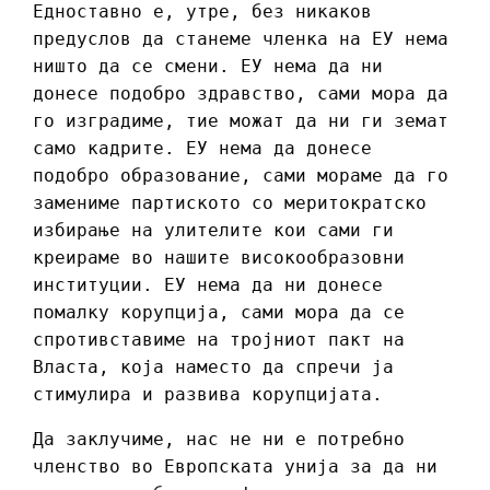
Едноставно е, утре, без никаков
предуслов да станеме членка на ЕУ нема
ништо да се смени. ЕУ нема да ни
донесе подобро здравство, сами мора да
го изградиме, тие можат да ни ги земат
само кадрите. ЕУ нема да донесе
подобро образование, сами мораме да го
замениме партиското со меритократско
избирање на улителите кои сами ги
креираме во нашите високообразовни
институции. ЕУ нема да ни донесе
помалку корупција, сами мора да се
спротивставиме на тројниот пакт на
Власта, која наместо да спречи ја
стимулира и развива корупцијата.
Да заклучиме, нас не ни е потребно
членство во Европската унија за да ни