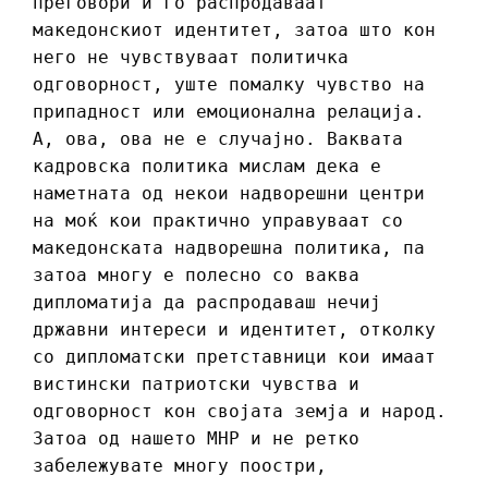
преговори и го распродаваат
македонскиот идентитет, затоа што кон
него не чувствуваат политичка
одговорност, уште помалку чувство на
припадност или емоционална релација.
А, ова, ова не е случајно. Ваквата
кадровска политика мислам дека е
наметната од некои надворешни центри
на моќ кои практично управуваат со
македонската надворешна политика, па
затоа многу е полесно со ваква
дипломатија да распродаваш нечиј
државни интереси и идентитет, отколку
со дипломатски претставници кои имаат
вистински патриотски чувства и
одговорност кон својата земја и народ.
Затоа од нашето МНР и не ретко
забележувате многу поостри,