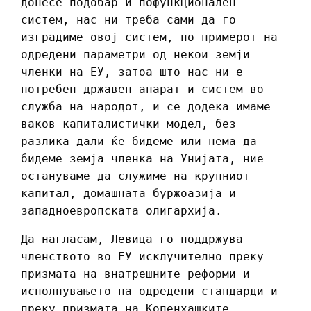
донесе подобар и пофункционален
систем, нас ни треба сами да го
изградиме овој систем, по примерот на
одредени параметри од некои земји
членки на ЕУ, затоа што нас ни е
потребен државен апарат и систем во
служба на народот, и се додека имаме
ваков капиталистички модел, без
разлика дали ќе бидеме или нема да
бидеме земја членка на Унијата, ние
остануваме да служиме на крупниот
капитал, домашната буржоазија и
западноевропската олигархија.
Да нагласам, Левица го поддржува
членството во ЕУ исклучително преку
призмата на внатрешните реформи и
исполнувањето на одредени стандарди и
преку призмата на Копенхашките