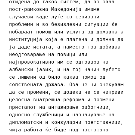
отидена до таков систем, да во оваа
пост-рамковна Македонија имаме
случаеви каде луѓе со сериозни
проблеми и во безизлезни ситуации ќе
побараат помош или услуга од државната
институција која е платена и должна да
ја даде истата, а наместо тоа добиваат
неодговарање на повици или
најпровокативно им се одговара на
албански јазик, и на тој начин луѓето
се лишени од било каква помош од
сопствената држава. Ова не ни очекувам
да се промени, се додека не се направи
целосна внатрешна реформа и промени
пристапот на ангажирање работници,
односно службеници и назначување на
дипломатски и конзуларни претставници,
чија работа ќе биде под постојана