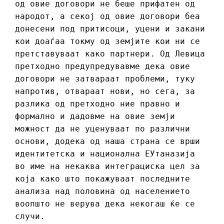
од овие договори не беше прифатен од
народот, а секој од овие договори беа
донесени под притисоци, уцени и закани
кои доаѓаа токму од земјите кои ни се
претставуваат како партнери. Од Левица
претходно предупредувавме дека овие
договори не затвараат проблеми, туку
напротив, отвараат нови, но сега, за
разлика од претходно ние правно и
формално и дадовме на овие земји
можност да не уценуваат по различни
основи, додека од наша страна се врши
идентитетска и национална ЕУтаназија
во име на некаква интеграциска цел за
која како што покажуваат последните
анализа над половина од населението
воопшто не верува дека некогаш ќе се
случи.