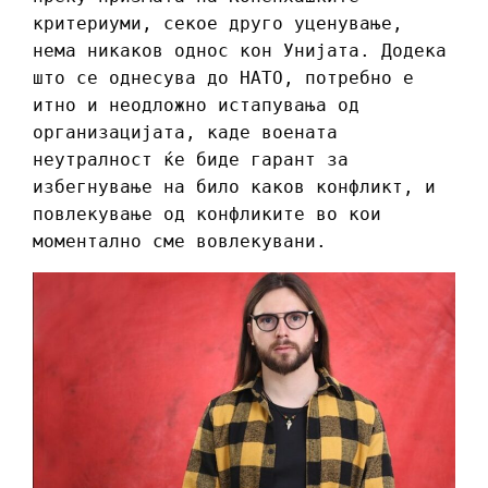
критериуми, секое друго уценување,
нема никаков однос кон Унијата. Додека
што се однесува до НАТО, потребно е
итно и неодложно истапувања од
организацијата, каде воената
неутралност ќе биде гарант за
избегнување на било каков конфликт, и
повлекување од конфликите во кои
моментално сме вовлекувани.