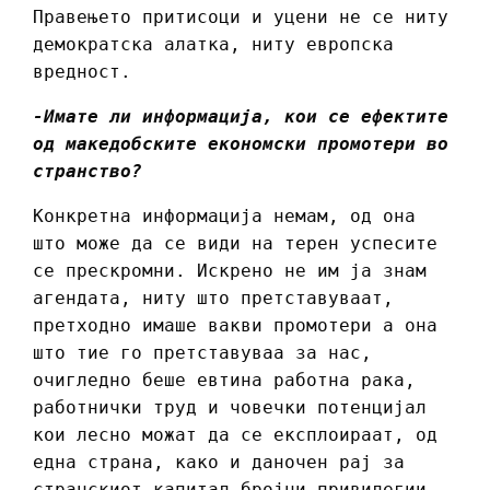
Правењето притисоци и уцени не се ниту
демократска алатка, ниту европска
вредност.
-Имате ли информација, кои се ефектите
од македобските економски промотери во
странство?
Конкретна информација немам, од она
што може да се види на терен успесите
се прескромни. Искрено не им ја знам
агендата, ниту што претставуваат,
претходно имаше вакви промотери а она
што тие го претставуваа за нас,
очигледно беше евтина работна рака,
работнички труд и човечки потенцијал
кои лесно можат да се експлоираат, од
една страна, како и даночен рај за
странскиот капитал,бројни привилегии