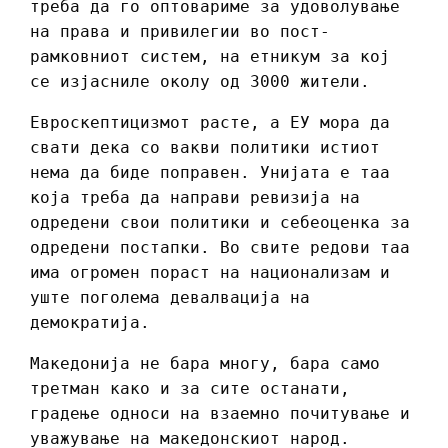
треба да го оптовариме за удоволување
на права и привилегии во пост-
рамковниот систем, на етникум за кој
се изјасниле околу од 3000 жители.
Евроскептицизмот расте, а ЕУ мора да
свати дека со вакви политики истиот
нема да биде поправен. Унијата е таа
која треба да направи ревизија на
одредени свои политики и себеоценка за
одредени постапки. Во свите редови таа
има огромен пораст на национализам и
уште поголема девалвација на
демократија.
Македонија не бара многу, бара само
третман како и за сите останати,
градење односи на взаемно почитување и
уважување на македонскиот народ.