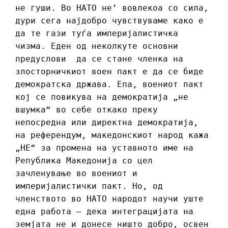
не гуши. Во НАТО не’ вовлекоа со сила,
дури сега најдобро чувствуваме како е
да те гази туѓа империјалистичка
чизма. Еден од неколкуте основни
предуслови да се стане членка на
злосторничкиот воен пакт е да се биде
демократска држава. Епа, воениот пакт
кој се повикува на демократија „не
вшумка“ во себе откако преку
непосредна или директна демократија,
на референдум, македонскиот народ кажа
„НЕ“ за промена на уставното име на
Република Македонија со цел
зачленување во воениот и
империјалистички пакт. Но, од
членството во НАТО народот научи уште
една работа – дека интеграцијата на
земјата не и донесе ништо добро, освен