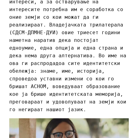
интереси, а за остварување на
интересите потребна им е соработка со
оние земји со кои можат да ги
реализираат. Владејачката трилатерала
(СДСМ-ДПМНЕ-ДУИ) овие триесет години
наметна наратив дека постојат
едноумие, една опција и една страна и
дека нема друга алтернатива. Во име на
ова ги распродадоа сите идентитетски
обележја: знаме, име, историја,
спроведоа уставни измени со кои го
бришат АСНОМ, воведуваат образование
кое ја брише идентитетската меморија,
преговараат и удоволуваат на земји кои
го негираат нашиот јазик.