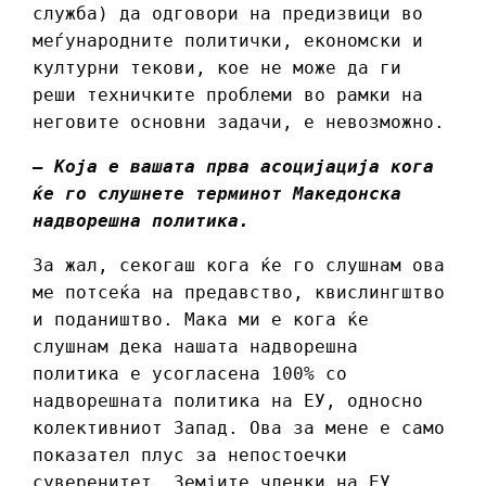
служба) да одговори на предизвици во
меѓународните политички, економски и
културни текови, кое не може да ги
реши техничките проблеми во рамки на
неговите основни задачи, е невозможно.
– Која е вашата прва асоцијација кога
ќе го слушнете терминот Македонска
надворешна политика.
За жал, секогаш кога ќе го слушнам ова
ме потсеќа на предавство, квислингштво
и подаништво. Мака ми е кога ќе
слушнам дека нашата надворешна
политика е усогласена 100% со
надворешната политика на ЕУ, односно
колективниот Запад. Ова за мене е само
показател плус за непостоечки
суверенитет. Земјите членки на ЕУ