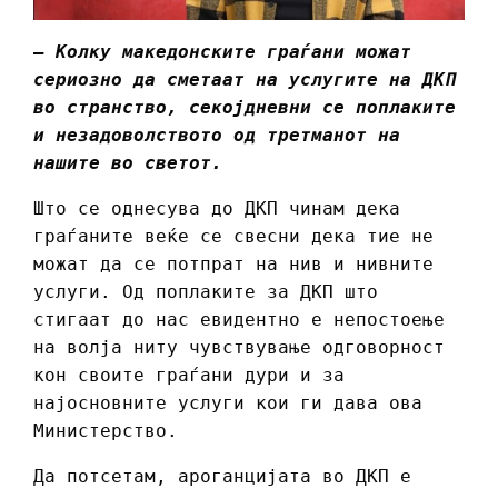
– Колку македонските граѓани можат
сериозно да сметаат на услугите на ДКП
во странство, секојдневни се поплаките
и незадоволството од третманот на
нашите во светот.
Што се однесува до ДКП чинам дека
граѓаните веќе се свесни дека тие не
можат да се потпрат на нив и нивните
услуги. Од поплаките за ДКП што
стигаат до нас евидентно е непостоење
на волја ниту чувствување одговорност
кон своите граѓани дури и за
најосновните услуги кои ги дава ова
Министерство.
Да потсетам, ароганцијата во ДКП е