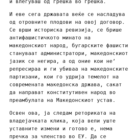
и влегуваш од грешка во грешка.
И еве сега државата веќе се насладува
од отровните плодови на овој договор.
Се врши историска ревизија, се брише
антифашистичкото минато на
македонскиот народ, бугарските фашисти
стануваат администратори, македонскиот
јазик се негира, а од оние кои не’
репресираа и ги убиваа на македонските
партизани, кои го удрија темелот на
современата македонска држава, сакат
да направат конститутивен народ во
преамбулата на Македонскиот устав.
Освен ова, ја следам реториката на
владејачката клика, која вели уште
уставните измени и готово е, нема
пречка за членство во ЕУ. Да се