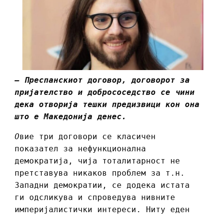
– Преспанскиот договор, договорот за
пријателство и добрососедство се чини
дека отворија тешки предизвици кон она
што е Македонија денес.
O
вие три договори се класичен
показател за нефункционална
демократија, чија тоталитарност не
претставува никаков проблем за т.н.
Западни демократии, се додека истата
ги одсликува и спроведува нивните
империјалистички интереси. Ниту еден