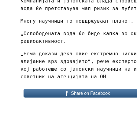
Компанијата и јапонската влада спровед
вода ќе претставува мал ризик за луѓет
Многу научници го поддржуваат планот.
„Ослободената вода ќе биде капка во ок
радиоактивност.
„Нема докази дека овие екстремно ниски
влијание врз здравјето“, рече експерто
кој работеше со јапонски научници на и
советник на агенцијата на ОН.
Share on Facebook