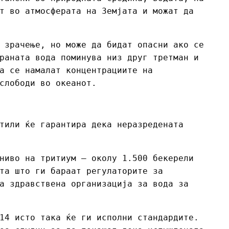
т во атмосферата на Земјата и можат да
 зрачење, но може да бидат опасни ако се
раната вода поминува низ друг третман и
а се намалат концентрациите на
слободи во океанот.
тили ќе гарантира дека неразредената
ниво на тритиум – околу 1.500 бекерели
та што ги бараат регулаторите за
а здравствена организација за вода за
14 исто така ќе ги исполни стандардите.