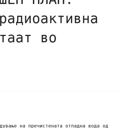
радиоактивна
таат во
дување на пречистената отпадна вода од