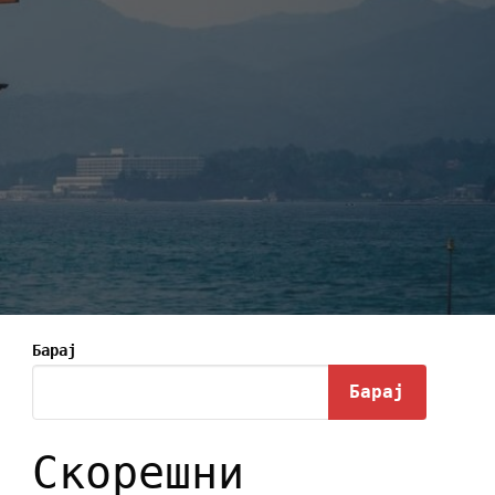
Барај
Барај
Скорешни