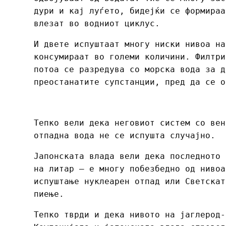
дури и кај луѓето, бидејќи се формираа
влезат во водниот циклус.
И двете испуштаат многу ниски нивоа на
консумираат во големи количини. Филтри
потоа се разредува со морска вода за д
преостанатите супстанции, пред да се о
Тепко вели дека неговиот систем со вен
отпадна вода не се испушта случајно.
Јапонската влада вели дека последното 
на литар – е многу побезбедно од нивоа
испуштање нуклеарен отпад или Светскат
пиење.
Тепко тврди и дека нивото на јаглерод-