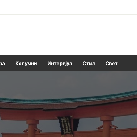
ра
Kолумни
Интервјуа
Стил
Свет