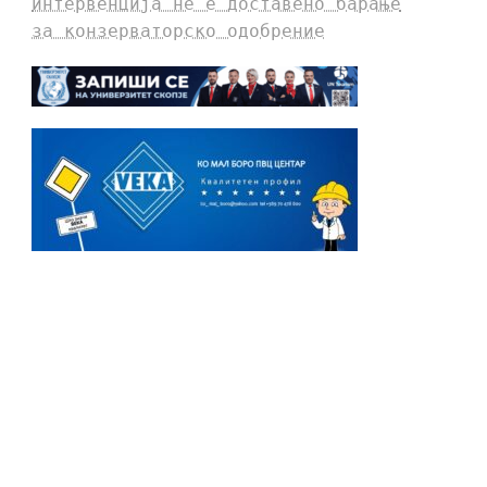
интервенција не е доставено барање
за конзерваторско одобрение