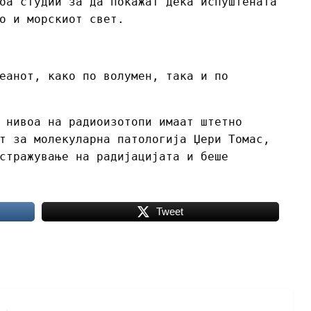
оа студии за да покажат дека испуштената
о и морскиот свет.
еанот, како по волумен, така и по
 нивоа на радиоизотопи имаат штетно
т за молекуларна патологија Џери Томас,
стражување на радијацијата и беше
Tweet