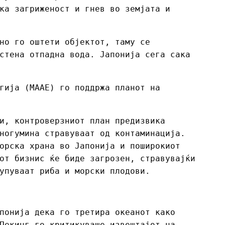
ка загриженост и гнев во земјата и
но го оштети објектот, таму се
стена отпадна вода. Јапонија сега сака
гија (МААЕ) го поддржа планот на
и, контроверзниот план предизвика
ногумина стравуваат од контаминација.
орска храна во Јапонија и поширокиот
от бизнис ќе биде загрозен, стравувајќи
упуваат риба и морски плодови.
понија дека го третира океанот како
Пекинг го критикуваше извештајот на