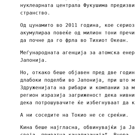
нуклеарната централа Фукушима предизви
странство.
Од цунамито во 2011 година, кое сериоз
акумулираа повеќе од милион тони пречи
да почне да го фрла во Тихиот Океан.
Меѓународната агенција за атомска енер
Јапонија.
Но, откако беше објавен пред две годин
длабоки поделби во Јапонија, при што м
Здруженијата на рибари и компании за м
регион изразија загриженост дека нивни
дека потрошувачите ќе избегнуваат да к
А ни соседите на Токио не се среќни.
Кина беше најгласна, обвинувајќи ја Ја
своја „приватна канализација“. Вчера, 