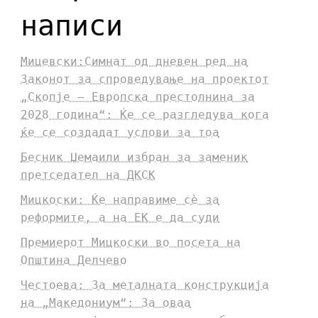
написи
Мицевски:Симнат од дневен ред на
Законот за спроведување на проектот
„Скопје – Европска престолнина за
2028 година“: Ќе се разгледува кога
ќе се создадат услови за тоа
Бесник Џемаили избран за заменик
претседател на ДКСК
Мицкоски: Ќе направиме сè за
реформите, а на ЕК е да суди
Премиерот Мицкоски во посета на
Општина Делчево
Честоева: За металната конструкција
на „Македониум“: За оваа