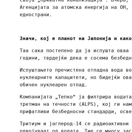
Агенцијата за атомска енергија на ОН, 
еднострани.
Значи, кој е планот на Јапонија и како
Таа сака постепено да ја испушта оваа 
години, тврдејќи дека е сосема безбедн
Испуштањето пречистена отпадна вода во
нуклеарните капацитети, но бидејќи ова
обичен нуклеарен отпад.
Компанијата „Тепко“ ја филтрира водата
третман на течности (ALPS), кој ги нам
прифатливи безбедносни стандарди, осве
Тритиум и јаглерод-14 се радиоактивни 
одвојуваат од водата. Тие се многу зас