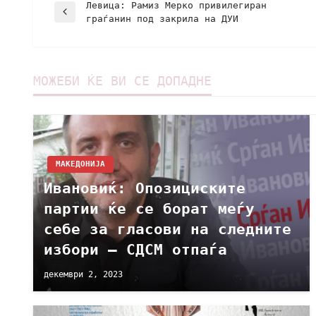
Левица: Рамиз Мерко привилегиран
граѓанин под закрила на ДУИ
МОЖЕБИ ЌЕ ВИ СЕ ДОПАДНЕ
МАКЕДОНИЈА
Ивановиќ: Опозициските
партии ќе се борат меѓу
себе за гласови на следните
избори – СДСМ отпаѓа
декември 2, 2023