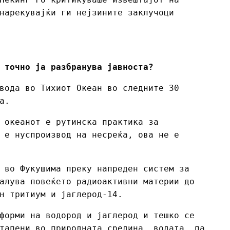
нарекувајќи ги нејзините заклучоци
 точно ја разбранува јавноста?
вода во Тихиот Океан во следните 30
а.
 океанот е рутинска практика за
 е нуспроизвод на несреќа, ова не е
 во Фукушима преку напреден систем за
алува повеќето радиоактивни материи до
н тритиум и јаглерод-14.
форми на водород и јаглерод и тешко се
тапени во природната средина, водата, па