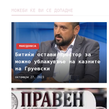
МОЖЕБИ ЌЕ ВИ СЕ ДОПАДНЕ
МАКЕДОНИЈА
Битиќи остави простор за
можно ублажување на казните
на Груевски
октомври 27, 2023