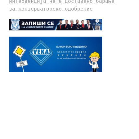
интервенција не е доставено барање
за конзерваторско одобрение