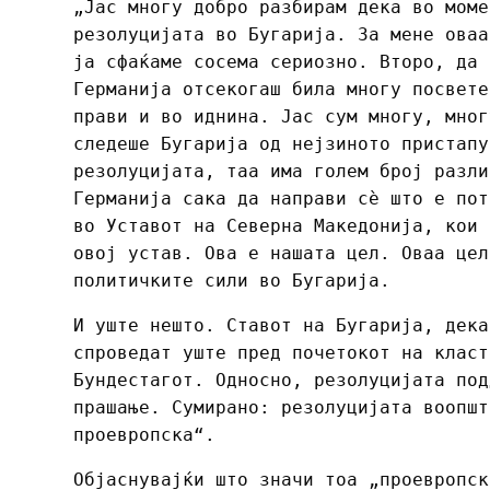
„Јас многу добро разбирам дека во моме
резолуцијата во Бугарија. За мене оваа
ја сфаќаме сосема сериозно. Второ, да 
Германија отсекогаш била многу посвете
прави и во иднина. Јас сум многу, мног
следеше Бугарија од нејзиното пристапу
резолуцијата, таа има голем број разли
Германија сака да направи сѐ што е пот
во Уставот на Северна Македонија, кои 
овој устав. Ова е нашата цел. Оваа цел
политичките сили во Бугарија.
И уште нешто. Ставот на Бугарија, дека
спроведат уште пред почетокот на класт
Бундестагот. Односно, резолуцијата под
прашање. Сумирано: резолуцијата воопшт
проевропска“.
Објаснувајќи што значи тоа „проевропск