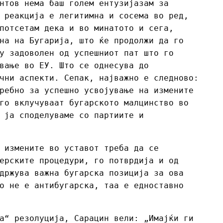
нтов нема баш голем ентузијазам за
 реакција е легитимна и сосема во ред,
потсетам дека и во минатото и сега,
на на Бугарија, што ќе продолжи да го
у задоволен од успешниот пат што го
вање во ЕУ. Што се однесува до
чни аспекти. Сепак, најважно е следново:
ребно за успешно усвојување на измените
го вклучуваат бугарското малцинство во
 ја споделуваме со партиите и
 измените во уставот треба да се
ерските процедури, го потврдија и од
држува важна бугарска позиција за ова
о не е антибугарска, таа е едноставно
а“ резолуција, Сарацин вели: „Имајќи ги