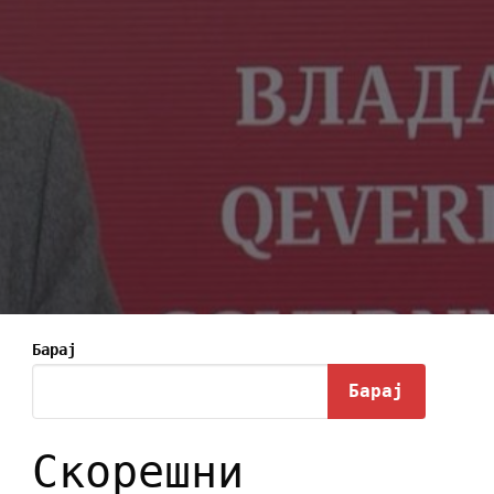
Барај
Барај
Скорешни