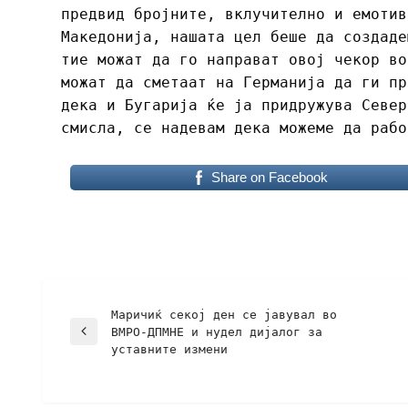
предвид бројните, вклучително и емотив
Македонија, нашата цел беше да создаде
тие можат да го направат овој чекор во
можат да сметаат на Германија да ги пр
дека и Бугарија ќе ја придружува Север
смисла, се надевам дека можеме да рабо
Share on Facebook
Маричиќ секој ден се јавувал во
ВМРО-ДПМНЕ и нудел дијалог за
уставните измени