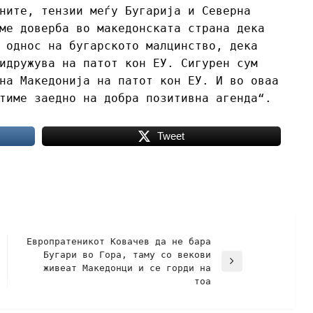
ните, тензии меѓу Бугарија и Северна
ме доверба во македонската страна дека
 однос на бугарското малцинство, дека
идружува на патот кон ЕУ. Сигурен сум
на Македонија на патот кон ЕУ. И во оваа
тиме заедно на добра позитивна агенда“.
Tweet
Европратеникот Ковачев да не бара
Бугари во Гора, таму со векови
живеат Македонци и се горди на
тоа