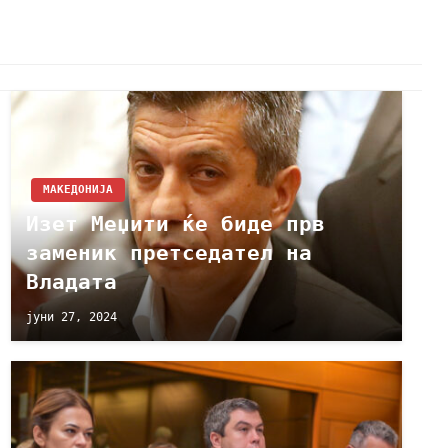
МАКЕДОНИЈА
Изет Меџити ќе биде прв
заменик претседател на
Владата
јуни 27, 2024