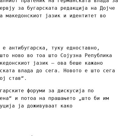
алниот пратеник на германската влада за
ервју за бугарската редакција на Дојче
а македонскиот јазик и идентитет во
 е антибугарска, туку едноставно,
што ново во тоа што Сојузна Република
кедонскиот јазик – ова беше кажано
ската влада до сега. Новото е што сега
ој став“.
гарските форуми за дискусија по
ена“ и потоа на прашањето „што би им
уција ја доживуваат како