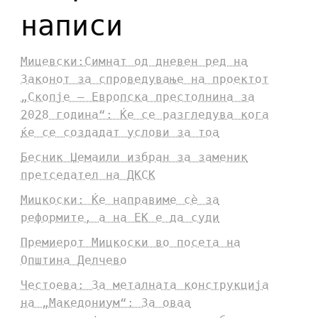
написи
Мицевски:Симнат од дневен ред на
Законот за спроведување на проектот
„Скопје – Европска престолнина за
2028 година“: Ќе се разгледува кога
ќе се создадат услови за тоа
Бесник Џемаили избран за заменик
претседател на ДКСК
Мицкоски: Ќе направиме сè за
реформите, а на ЕК е да суди
Премиерот Мицкоски во посета на
Општина Делчево
Честоева: За металната конструкција
на „Македониум“: За оваа