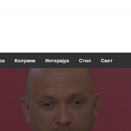
ра
Kолумни
Интервјуа
Стил
Свет