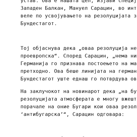
устав. Ова е нашата цел, изјави специј
Западен Балкан, Мануел Сарацин, во инт
веле по усвојувањето на резолуцијата з
Бундестагот.
Тој објаснува дека „оваа резолуција не
проевропска“. Според Сарацин, „нема ни
Германија го признава постоењето на ма
претходно. Ова беше линијата на герман
Бундестагот уште еднаш го потврдува ов
На заклучокот на новинарот дека „на бу
резолуцијата атмосферата е многу вжешт
порачале на оние Бугари кои оваа резол
‘антибугарска’“, Сарацин одговара: