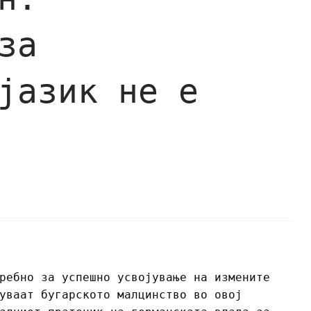
за
јазик не е
ребно за успешно усвојување на измените
уваат бугарското малцинство во овој