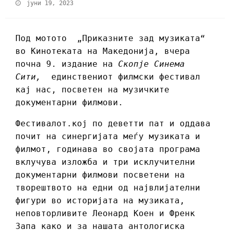
јуни 19, 2023
Под мотото „Приказните зад музиката“
во Кинотеката на Македонија, вчера
почна 9. издание на
Скопје Синема
Сити,
единствениот филмски фестивал
кај нас, посветен на музичките
документарни филмови.
Фестивалот.кој по деветти пат и оддава
почит на синергијата меѓу музиката и
филмот, годинава во својата програма
вклучува изложба и три исклучителни
документарни филмови посветени на
творештвото на едни од највлијателни
фигури во историјата на музиката,
неповторливите Леонард Коен и Френк
Запа како и за нашата антологиска