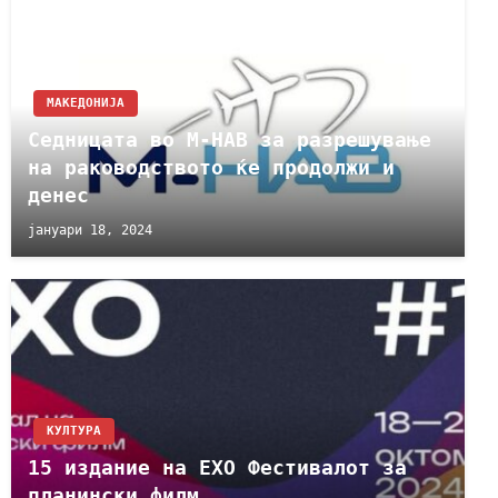
МАКЕДОНИЈА
Седницата во М-НАВ за разрешување
на раководството ќе продолжи и
денес
јануари 18, 2024
КУЛТУРА
15 издание на ЕХО Фестивалот за
планински филм