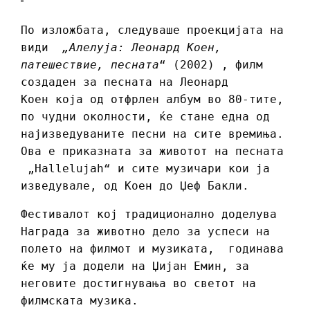
По изложбата, следуваше проекцијата на
види
„Алелуја: Леонард Коен,
патешествие, песната
“ (2002) , филм
создаден за песната на Леонард
Коен која од отфрлен албум во 80-тите,
по чудни околности, ќе стане една од
најизведуваните песни на сите времиња.
Ова е приказната за животот на песната
„Hallelujah“ и сите музичари кои ја
изведувале, од Коен до Џеф Бакли.
Фестивалот кој традиционално доделува
Награда за животно дело за успеси на
полето на филмот и музиката, годинава
ќе му ја додели на Џијан Емин, за
неговите достигнувања во светот на
филмската музика.