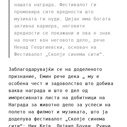
нашата награда. Фестивалот ги
промовира сите вредности што
музиката ги нуди. Џијан има богата
активна кариера, неговите
вредности се покажани и ова е знак
на почит кон неговото дело, рече
Ненад Георгиевски, основач на
Фестивалот „Скопје синема сити“.
Заблагодарувајќи се на доделеното
признание, Емин рече дека „ му е
особена чест и задоволство што добива
ваква награда и што е дел од
импресивната листа на добитници на
Награда за животно дело за успеси на
полето на филмот и музиката, што ја
доделува фестивалот „Скопје синема
сити“: Ник Кејв, Дејвид Боуви, Руичи