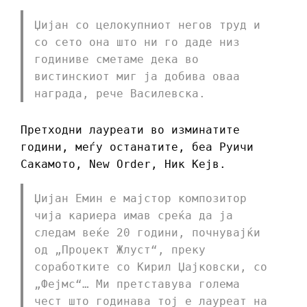
Џијан со целокупниот негов труд и
со сето она што ни го даде низ
годиниве сметаме дека во
вистинскиот миг ја добива оваа
награда, рече Василевска.
Претходни лауреати во изминатите
години, меѓу останатите, беа Руичи
Сакамото, New Order, Ник Кејв.
Џијан Емин е мајстор композитор
чија кариера имав среќа да ја
следам веќе 20 години, почнувајќи
од „Проџект Жлуст“, преку
соработките со Кирил Џајковски, со
„Фејмс“… Ми претставува голема
чест што годинава тој е лауреат на