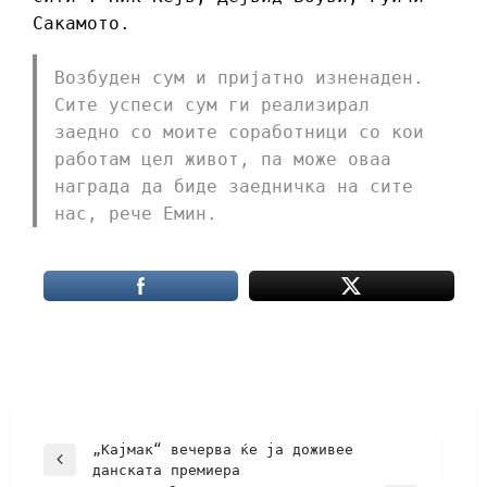
Сакамото.
Возбуден сум и пријатно изненаден.
Сите успеси сум ги реализирал
заедно со моите соработници со кои
работам цел живот, па може оваа
награда да биде заедничка на сите
нас, рече Емин.
„Кајмак“ вечерва ќе ја доживее
данската премиера