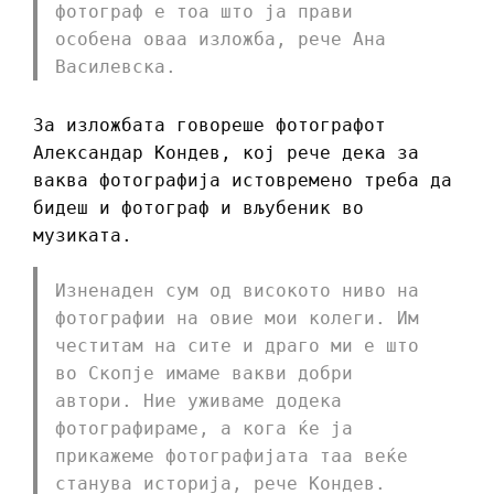
фотограф е тоа што ја прави
особена оваа изложба, рече Ана
Василевска.
За изложбата говореше фотографот
Александар Кондев, кој рече дека за
ваква фотографија истовремено треба да
бидеш и фотограф и вљубеник во
музиката.
Изненаден сум од високото ниво на
фотографии на овие мои колеги. Им
честитам на сите и драго ми е што
во Скопје имаме вакви добри
автори. Ние уживаме додека
фотографираме, а кога ќе ја
прикажеме фотографијата таа веќе
станува историја, рече Кондев.