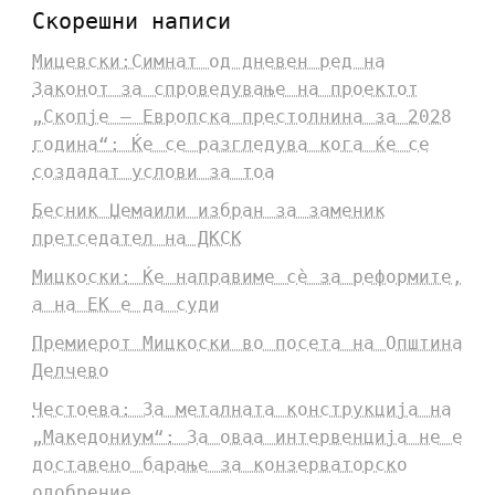
Скорешни написи
Мицевски:Симнат од дневен ред на
Законот за спроведување на проектот
„Скопје – Европска престолнина за 2028
година“: Ќе се разгледува кога ќе се
создадат услови за тоа
Бесник Џемаили избран за заменик
претседател на ДКСК
Мицкоски: Ќе направиме сè за реформите,
а на ЕК е да суди
Премиерот Мицкоски во посета на Општина
Делчево
Честоева: За металната конструкција на
„Македониум“: За оваа интервенција не е
доставено барање за конзерваторско
одобрение