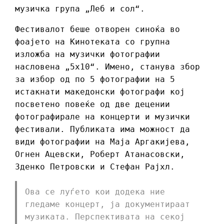
музичка група „Леб и сол“.
Фестивалот беше отворен синоќа во
фоајето на Кинотеката со групна
изложба на музички фотографии
насловена „5х10“. Имено, станува збор
за избор од по 5 фотографии на 5
истакнати македонски фотографи кој
посветено повеќе од две децении
фотографирале на концерти и музички
фестивали. Публиката има можност да
види фотографии на Маја Аргакијева,
Огнен Ацевски, Роберт Атанасовски,
Зденко Петровски и Стефан Рајхл.
Ова се луѓето кои додека ние
гледаме концерт, ја документираат
музиката. Перспективата на секој