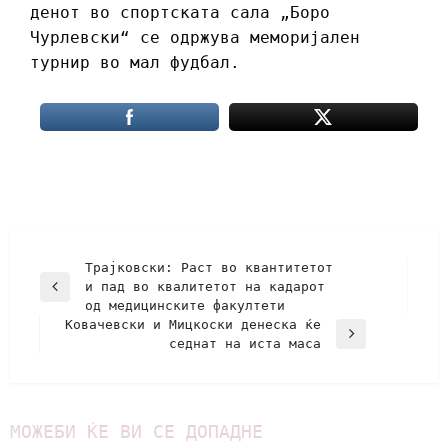
денот во спортската сала „Боро
Чурлевски“ се одржува меморијален
турнир во мал фудбал.
Трајковски: Раст во квантитетот
и пад во квалитетот на кадарот
од медицинските факултети
Ковачевски и Мицкоски денеска ќе
седнат на иста маса
МОЖЕБИ ЌЕ ВИ СЕ ДОПАДНЕ