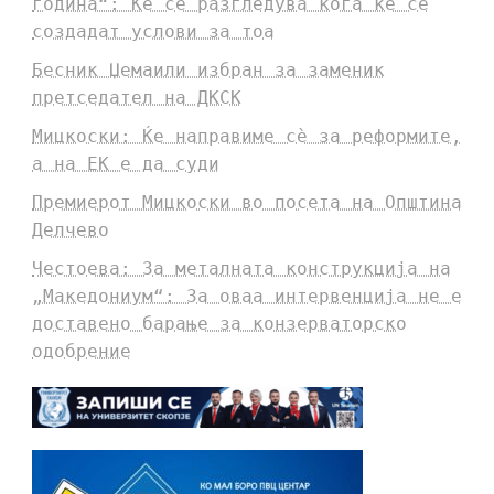
година“: Ќе се разгледува кога ќе се
создадат услови за тоа
Бесник Џемаили избран за заменик
претседател на ДКСК
Мицкоски: Ќе направиме сè за реформите,
а на ЕК е да суди
Премиерот Мицкоски во посета на Општина
Делчево
Честоева: За металната конструкција на
„Македониум“: За оваа интервенција не е
доставено барање за конзерваторско
одобрение