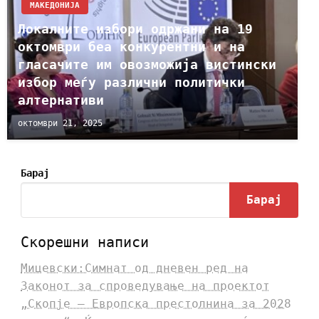
МАКЕДОНИЈА
Локалните избори одржани на 19
октомври беа конкурентни и на
гласачите им овозможија вистински
избор меѓу различни политички
алтернативи
октомври 21, 2025
Барај
Барај
Скорешни написи
Мицевски:Симнат од дневен ред на
Законот за спроведување на проектот
„Скопје – Европска престолнина за 2028