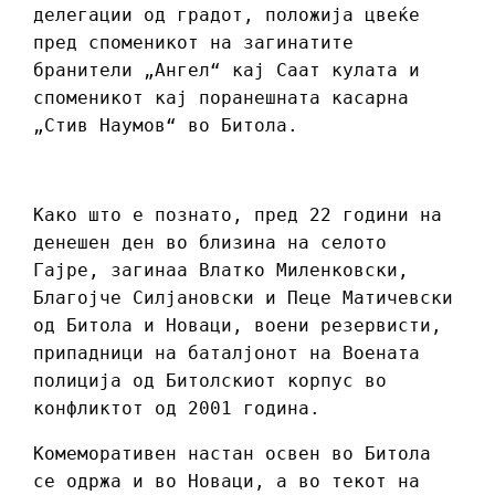
делегации од градот, положија цвеќе
пред споменикот на загинатите
бранители „Ангел“ кај Саат кулата и
споменикот кај поранешната касарна
„Стив Наумов“ во Битола.
Како што е познато, пред 22 години на
денешен ден во близина на селото
Гајре, загинаа Влатко Миленковски,
Благојче Силјановски и Пеце Матичевски
од Битола и Новаци, воени резервисти,
припадници на баталјонот на Воената
полиција од Битолскиот корпус во
конфликтот од 2001 година.
Комеморативен настан освен во Битола
се одржа и во Новаци, а во текот на