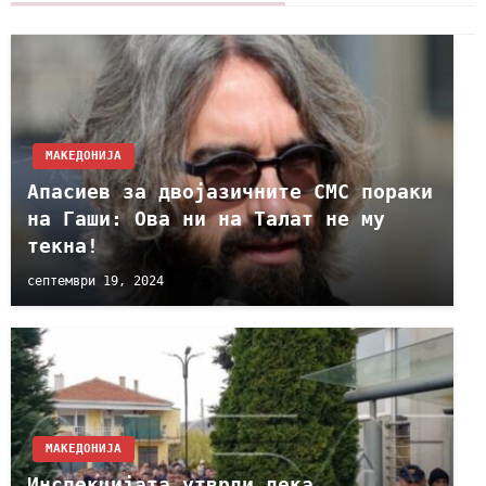
МАКЕДОНИЈА
Апасиев за двојазичните СМС пораки
на Гаши: Ова ни на Талат не му
текна!
септември 19, 2024
МАКЕДОНИЈА
Инспекцијата утврди дека