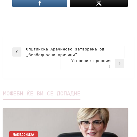
Општинска Арачиново затворена од
„безбедносни причини“
Утешение грешним
!
МОЖЕБИ ЌЕ ВИ СЕ ДОПАДНЕ
МАКЕДОНИЈА