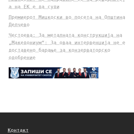
а на ЕК е да суди
Премиерот Мицкоски во посета на Општина
Делчево
Честоева: За металната конструкција на
„Македониум“: За оваа интервенција не е
доставено барање за конзерваторско
одобрение
Контакт