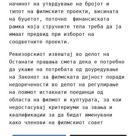
начинот на утврдување на бројот и
типот на филмските проекти, висината
на буџетот, поточно финансиската
рамка која стручните тела треба да ја
имаат предвид при изборот на
соодветните проекти.
Ревизорскиот извештај во делот на
Останати прашања смета дека е потребно
да укаже на потребата од доуредување
на Законот за филмската дејност поради
недоречености во делот на регулирање
на поимот истакнати поединци од
областа на филмот и културата, за кои
недостасувај критериуми за звања и
квалификации за да бидат именувани
како членови на филмскиот совет