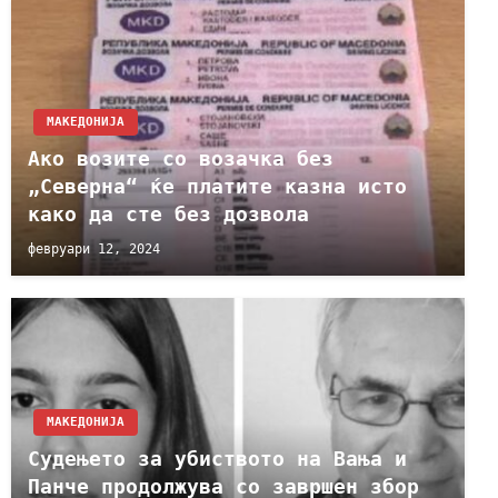
МАКЕДОНИЈА
Ако возите со возачка без
„Северна“ ќе платите казна исто
како да сте без дозвола
февруари 12, 2024
МАКЕДОНИЈА
Судењето за убиството на Вања и
Панче продолжува со завршен збор