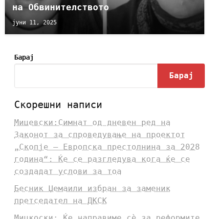
на Обвинителството
јуни 11, 2025
Барај
Барај
Скорешни написи
Мицевски:Симнат од дневен ред на
Законот за спроведување на проектот
„Скопје – Европска престолнина за 2028
година“: Ќе се разгледува кога ќе се
создадат услови за тоа
Бесник Џемаили избран за заменик
претседател на ДКСК
Мицкоски: Ќе направиме сè за реформите,