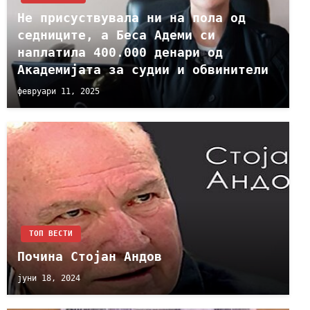
Не присуствувала ни на пола од
седниците, а Беса Адеми си
наплатила 400.000 денари од
Академијата за судии и обвинители
февруари 11, 2025
ТОП ВЕСТИ
Почина Стојан Андов
јуни 18, 2024