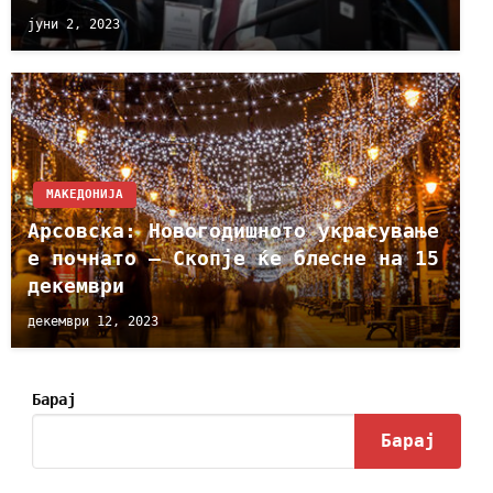
јуни 2, 2023
МАКЕДОНИЈА
Арсовска: Новогодишното украсување
е почнато – Скопје ќе блесне на 15
декември
декември 12, 2023
Барај
Барај