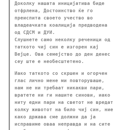
Доколку нашата иницијатива биде
отфрлена, Достоинство ќе го
преиспита своето учество во
владеачката коалиција предводена
од СДСМ и ДУИ.
Слушнете само неколку реченици од
таткото чиј син е изгорен кај
Вејце. Ова семејство до ден денес
сеу ште е необесштетено.
Иако таткото со скршен и огорчен
глас лично мене ми повторуваше,
нам не ни требаат никакви пари,
вратете ни ги нашите синови, иако
ниту едни пари на светот не вредат
колку животот на било чиј син, ние
како држава сме должни да ја
исправиме оваа неправда и на сите