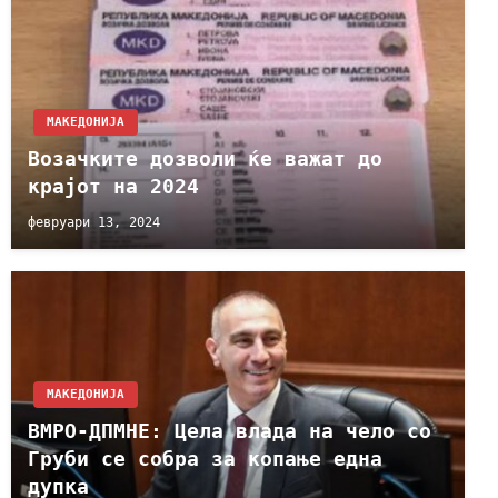
МАКЕДОНИЈА
Возачките дозволи ќе важат до
крајот на 2024
февруари 13, 2024
МАКЕДОНИЈА
ВМРО-ДПМНЕ: Цела влада на чело со
Груби се собра за копање една
дупка