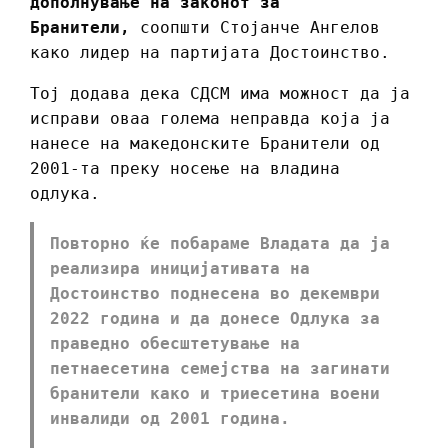
дополнување на законот за
Бранители,
соопшти Стојанче Ангелов
како лидер на партијата Достоинство.
Тоj додава дека СДСМ има можност да ја
исправи оваа голема неправда која ја
нанесе на македонските Бранители од
2001-та преку носење на владина
одлука.
Повторно ќе побараме Владата да ја
реализира иницијативата на
Достоинство поднесена во декември
2022 година и да донесе Одлука за
праведно обесштетување на
петнаесетина семејства на загинати
бранители како и триесетина воени
инвалиди од 2001 година.