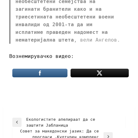
необесштетени семејства на
загинати бранители како и на
триесетината необесштетени воени
инвалиди од 2001-та да им
исплатиме праведен надомест на
нематеријална штета
, вели Ангелов.
Вознемирувачко видео:
Екологистите апелираат да се
заштити Јабланица
Совет за македонски јазик: Да се
прогласи „Културен комплекс