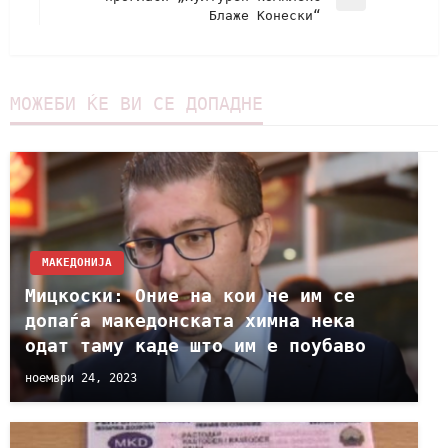
Блаже Конески“
МОЖЕБИ ЌЕ ВИ СЕ ДОПАДНЕ
МАКЕДОНИЈА
Мицкоски: Оние на кои не им се
допаѓа македонската химна нека
одат таму каде што им е поубаво
ноември 24, 2023