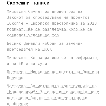
Скорешни написи
Мицевски:Симнат од дневен ред на
Законот за спроведување на проектот
„Скопје – Европска престолнина за 2028
година“: Ќе се разгледува кога ќе се
создадат услови за тоа
Бесник Џемаили избран за заменик
претседател на ДКСК
Мицкоски: Ќе направиме сè за реформите,
а на ЕК е да суди
Премиерот Мицкоски во посета на Општина
Делчево
Честоева: За металната конструкција на
„Македониум“: За оваа интервенција не е
доставено барање за конзерваторско
одобрение