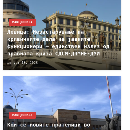
МАКЕДОНИЈА
Левица: Незастарување на
кривичните дела на јавните
функционери – единствен излез од
правната криза СДСМ-ДПМНЕ-ДУИ
август 13, 2023
МАКЕДОНИЈА
Кои се новите пратеници во