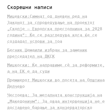
Скорешни написи
Мицевски:Симнат од дневен ред на
Законот за спроведување на проектот
„Скопје – Европска престолнина за 2028
година“: Ќе се разгледува кога ќе се
создадат услови за тоа
Бесник Џемаили избран за заменик
претседател на ДКСК
Мицкоски: Ќе направиме сè за реформите,
а на ЕК е да суди
Премиерот Мицкоски во посета на Општина
Делчево
Честоева: За металната конструкција на
„Македониум“: За оваа интервенција не е
доставено барање за конзерваторско