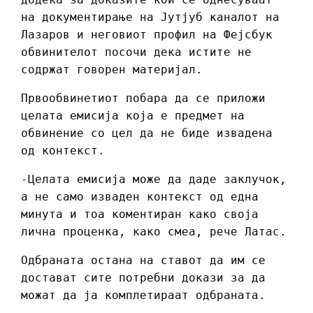
на документирање на Јутјуб каналот на
Лазаров и неговиот профил на Фејсбук
обвинителот посочи дека истите не
содржат говорен материјал.
Првообвинетиот побара да се приложи
целата емисија која е предмет на
обвинение со цел да не биде извадена
од контекст.
-Целата емисија може да даде заклучок,
а не само изваден контекст од една
минута и тоа коментиран како своја
лична проценка, како смеа, рече Латас.
Одбраната остана на ставот да им се
достават сите потребни докази за да
можат да ја комплетираат одбраната.