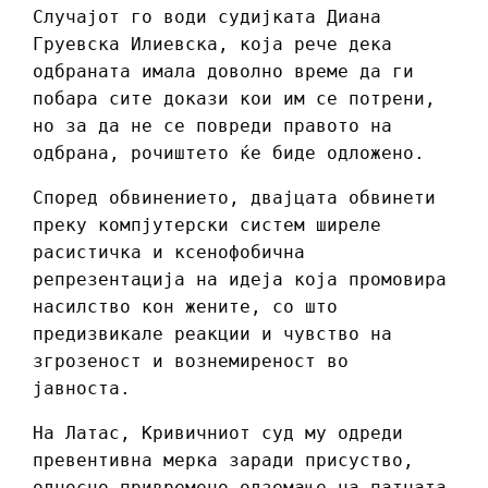
Случајот го води судијката Диана
Груевска Илиевска, која рече дека
одбраната имала доволно време да ги
побара сите докази кои им се потрени,
но за да не се повреди правото на
одбрана, рочиштето ќе биде одложено.
Според обвинението, двајцата обвинети
преку компјутерски систем ширеле
расистичка и ксенофобична
репрезентација на идеја која промовира
насилство кон жените, со што
предизвикале реакции и чувство на
згрозеност и вознемиреност во
јавноста.
На Латас, Кривичниот суд му одреди
превентивна мерка заради присуство,
односно привремено одземање на патната