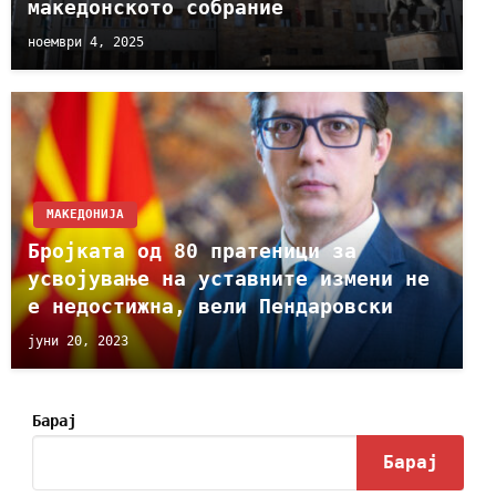
македонското собрание
ноември 4, 2025
МАКЕДОНИЈА
Бројката од 80 пратеници за
усвојување на уставните измени не
е недостижна, вели Пендаровски
јуни 20, 2023
Барај
Барај