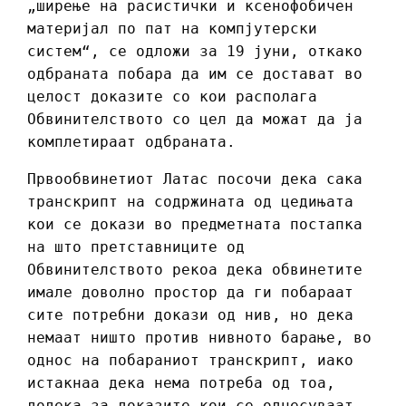
„ширење на расистички и ксенофобичен
материјал по пат на компјутерски
систем“, се одложи за 19 јуни, откако
одбраната побара да им се достават во
целост доказите со кои располага
Обвинителството со цел да можат да ја
комплетираат одбраната.
Првообвинетиот Латас посочи дека сака
транскрипт на содржината од цедињата
кои се докази во предметната постапка
на што претставниците од
Обвинителството рекоа дека обвинетите
имале доволно простор да ги побараат
сите потребни докази од нив, но дека
немаат ништо против нивното барање, во
однос на побараниот транскрипт, иако
истакнаа дека нема потреба од тоа,
додека за доказите кои се однесуваат