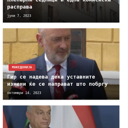
расправа
јуни 7, 2023
МАКЕДОНИЈА
Гир се надева дека уставните
измени ќе се направат што побргу
октомври 14, 2023