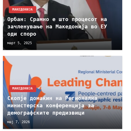
МАКЕДОНИЈА
Орбан: Срамно е што процесот на
зачленување на Македонија во ЕУ
оди споро
март 5, 2025
МАКЕДОНИЈА
Скопје домаќин на Регионална
министерска конференција за
демографските предизвици
мај 7, 2026