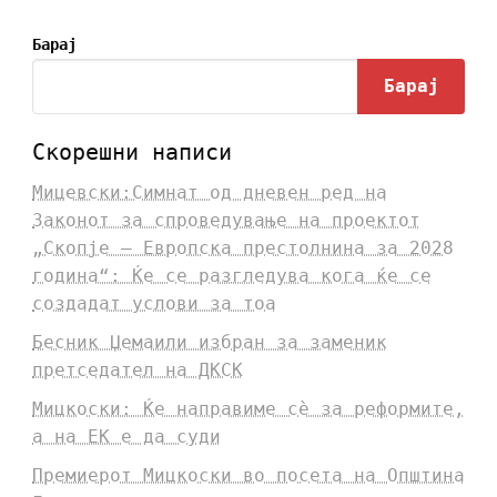
Барај
Барај
Скорешни написи
Мицевски:Симнат од дневен ред на
Законот за спроведување на проектот
„Скопје – Европска престолнина за 2028
година“: Ќе се разгледува кога ќе се
создадат услови за тоа
Бесник Џемаили избран за заменик
претседател на ДКСК
Мицкоски: Ќе направиме сè за реформите,
а на ЕК е да суди
Премиерот Мицкоски во посета на Општина