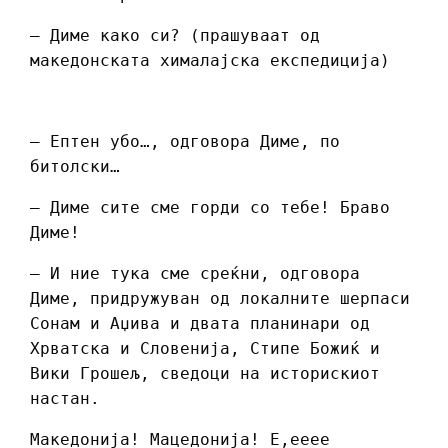
– Диме како си? (прашуваат од
македонската хималајска експедиција)
– Ептен убо…, одговора Диме, по
битолски…
– Диме сите сме горди со тебе! Браво
Диме!
– И ние тука сме среќни, одговора
Диме, придружуван од локалните шерпаси
Сонам и Аџива и двата планинари од
Хрватска и Словенија, Стипе Божиќ и
Вики Грошељ, сведоци на историскиот
настан.
Македонија! Мацедонија! Е,ееее