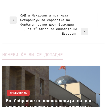
САД и Македонија потпишаа
меморандум за соработка во
борбата против дезинформации
„Лет 3“ влезе во финалето на
Евросонг
МОЖЕБИ ЌЕ ВИ СЕ ДОПАДНЕ
МАКЕДОНИЈА
Во Собранието продолженија на две
пленарни седници и една комисиска