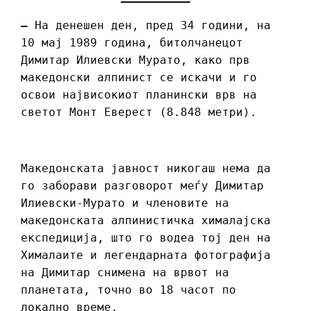
–
На денешен ден, пред 34 години, на
10 мај 1989 година, битолчанецот
Димитар Илиевски Мурато, како прв
македонски алпинист се искачи и го
освои највисокиот планински врв на
светот Монт Еверест (8.848 метри).
Македонската јавност никогаш нема да
го заборави разговорот меѓу Димитар
Илиевски-Мурато и членовите на
македонската алпинистичка хималајска
експедиција, што го водеа тој ден на
Хималаите и легендарната фотографија
на Димитар снимена на врвот на
планетата, точно во 18 часот по
локално време.