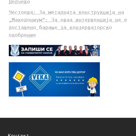
Делчево
Честоева: За металната конструкција на
„Македониум“: За оваа интервенција не е
доставено барање за конзерваторско
одобрение
Контакт