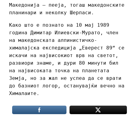
Македонија – пееја, тогаш македонските
планинари и неколку Шерпаси.
Како што е познато на 10 мај 1989
година Димитар Илиевски-Мурато, член
на македонската алпинистичко-
хималајска експедиција „Еверест 89“ се
искачи на највисокиот врв на светот,
развиори знаме, и дури 80 минути бил
на највисоката точка на планетата
Земја, но за жал не успеа да се врати
до базниот логор, останувајќи вечно на
Хималаите.