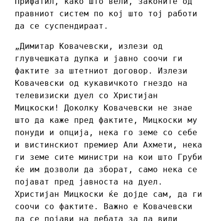
Прифатил, како што вели, законите од
правниот систем по кој што тој работи
да се суспендираат.
„Димитар Ковачевски, излези од
глувчешката дупка и јавно соочи ги
фактите за штетниот договор. Излези
Ковачевски од кукавичкото гнездо на
телевизиски дуел со Христијан
Мицкоски! Доколку Ковачевски не знае
што да каже пред фактите, Мицкоски му
понуди и опција, нека го земе со себе
и вистинскиот премиер Али Ахмети, нека
ги земе сите министри на кои што Груби
ќе им дозволи да зборат, само нека се
појават пред јавноста на дуел.
Христијан Мицкоски ќе дојде сам, да ги
соочи со фактите. Важно е Ковачевски
да се појави на дебата за да види