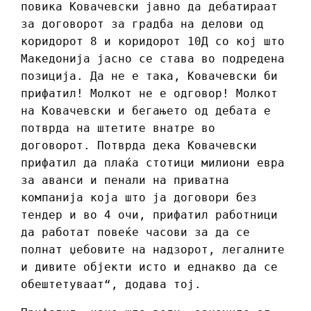
повика Ковачевски јавно да дебатираат
за договорот за градба на делови од
коридорот 8 и коридорот 10Д со кој што
Македонија јасно се става во подредена
позиција. Да не е така, Ковачевски би
прифатил! Молкот не е одговор! Молкот
на Ковачевски и бегањето од дебата е
потврда на штетите внатре во
договорот. Потврда дека Ковачевски
прифатил да плаќа стотици милиони евра
за аванси и пенали на приватна
компанија која што ја договори без
тендер и во 4 очи, прифатил работници
да работат повеќе часови за да се
полнат џебовите на надзорот, легалните
и дивите објекти исто и еднакво да се
обештетуваат“, додава тој.