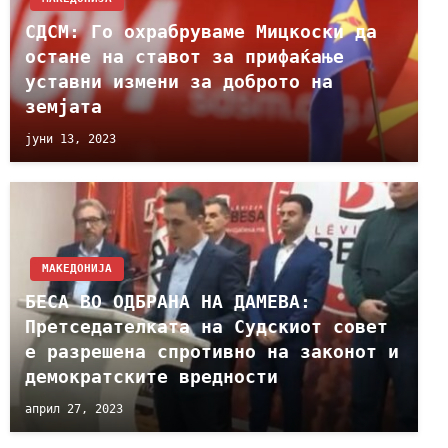
СДСМ: Го охрабруваме Мицкоски да
остане на ставот за прифаќање
уставни измени за доброто на
земјата
јуни 13, 2023
МАКЕДОНИЈА
БЕСА ВО ОДБРАНА НА ДАМЕВА:
Претседателката на Судскиот совет
е разрешена спротивно на законот и
демократските вредности
април 27, 2023