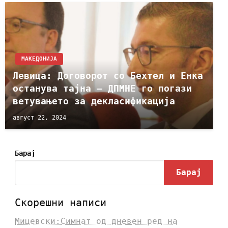
МАКЕДОНИЈА
Левица: Договорот со Бехтел и Енка
останува тајна – ДПМНЕ го погази
ветувањето за декласификација
август 22, 2024
Барај
Барај
Скорешни написи
Мицевски:Симнат од дневен ред на