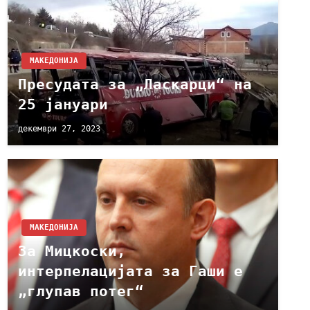
МАКЕДОНИЈА
Пресудата за „Ласкарци“ на
25 јануари
декември 27, 2023
МАКЕДОНИЈА
За Мицкоски,
интерпелацијата за Гаши е
„глупав потег“