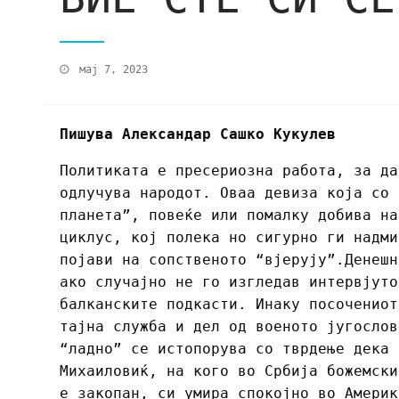
мај 7, 2023
Пишува Александар Сашко Кукулев
Политиката е пресериозна работа, за да
одлучува народот. Оваа девиза која со 
планета”, повеќе или помалку добива на
циклус, кој полека но сигурно ги надми
појави на сопственото “вјерују”.Денешн
ако случајно не го изгледав интервјуто
балканските подкасти. Инаку посочениот
тајна служба и дел од военото југослов
“ладно” се истопорува со тврдење дека 
Михаиловиќ, на кого во Србија божемски
е закопан, си умира спокојно во Америк