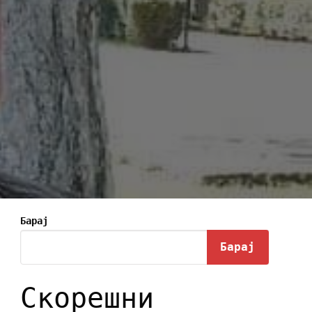
Барај
Барај
Скорешни