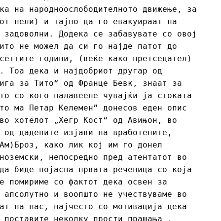
ка на народноослободителното движење, за
от нели) и тајно да го евакуираат на
 задоволни. Додека се забавувате со овој
ито не можел да си го најде патот до
сеттите години, (веќе како претседател)
. Тоа дека и најдобриот другар од
ига за Тито“ од Франце Бевк, знаат за
то со кого палавееле чувајќи ја стоката
то ма Петар Келемен” донесов еден опис
во хотелот „Хегр Кост“ од Авињон, во
 од дадените изјави на вработените,
Ам)Броз, како лик кој им го донел
ноземски, непосредно пред атентатот во
да биде појасна првата реченица со која
е помириме со фактот дека освен за
 апсолутно и воопшто не учествуваме во
ат на нас, најчесто со мотивација дека
 поставите неколку прости прашања ,