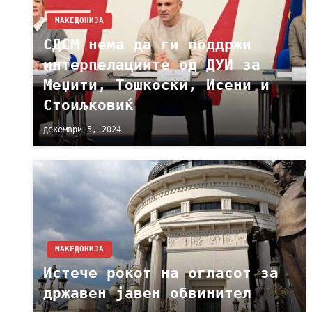
МАКЕДОНИЈА
СДСМ нема да ги поддржи
интерпелациите од ДУИ за
Меџити, Тошкоски, Исени и
Стоиљковиќ
декември 5, 2024
МАКЕДОНИЈА
Истече рокот на огласот за
државен јавен обвинител