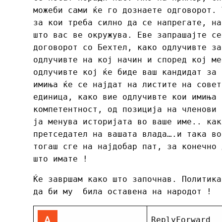
можеби сами ќе го дознаете одговорот. 
за кои треба силно да се напрегате, на
што вас ве окружува. Еве запрашајте се
договорот со Бехтел, како одлучивте за
одлучивте на кој начин и според кој ме
одлучивте кој ќе биде ваш кандидат за 
имиња ќе се најдат на листите на совет
единица, како вие одлучивте кои имиња 
компетентност, од позиција на членови 
ја менува историјата во ваше име.. как
претседател на вашата влада….и така во
тогаш сге на најдобар пат, за конечно 
што имате !
Ќе завршам како што започнав. Политика
да би му била оставена на народот !
ReplyForward