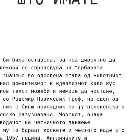
 би била оставена, за неа директно да
векови се спроведува на “грбавата
 значење во одредена етапа од животниот
нал романтизмот и идеализмот како нус
иов текст можеби и немаше да настане,
 со Радомир Павичевиќ Гроф, на еден од
 лик е бивш припадник на југословенската
енско разузнавање. Човекот, онака
водачот на четничкото движење
 му ги бараат коските и местото каде што
а 1957 година. Англичаните и