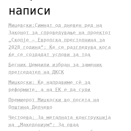
написи
Мицевски:Симнат од дневен ред на
Законот за спроведување на проектот
„Скопје – Европска престолнина за
2028 година“: Ќе се разгледува кога
ќе се создадат услови за тоа
Бесник Џемаили избран за заменик
претседател на ДКСК
Мицкоски: Ќе направиме сè за
реформите, а на ЕК е да суди
Премиерот Мицкоски во посета на
Општина Делчево
Честоева: За металната конструкција
на „Македониум“: За оваа