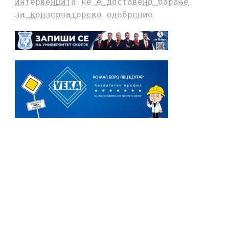
интервенција не е доставено барање
за конзерваторско одобрение