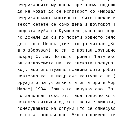
американците му дадоа преголема поддрш
да не можат да се испазарат со (маршал
американскиот континент. Сите среќни и
текст сетете се само дека и другарот Т
родната куќа во Кумровец ,кога во педе
го донеле да си го посети родното село
детството Пепек (тие што ја читале „Кн
што зборувам) не си го познал другарче
покрај Сутла. Во мојот роман “Патување
од сведочењето на хотелската послуга 
кој, ако евентуално правиме фото робот
повторно ќе ги исцртаме контурите на (
оружјето на усташките атентатори и Чер
Марсеј 1934. Зошто го пишувам ова. За 
го започнав текстот. Така полесно ќе с
неколку ситници од сопствените животи,
донесувањето на одлуки што се однесува
се носат поради нас. Ако на пример, си