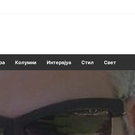
ра
Kолумни
Интервјуа
Стил
Свет