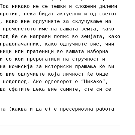
Тоа никако не се тешки и сложени дилеми
против, нека бидат актуелни и од светот
, како вие одлучивте за склучување на
 променетото име на вашата земја, како
тод ќе се направи попис во земјата, како
градоначалник, како одлучивте вие, чии
ници или пратеници во вашата изборна
и со кои прерогативи на стручност и
на комисија за историски прашања ќе ви
о вие одлучивте која личност ќе биде
 недоглед. Ако одговорот е “Никако”,
да сфатите дека вие самите, сте си се
та (каква и да е) е пресериозна работа