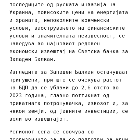
последиците од руската инвазија на
Украина, повисоките цени на енергијата
и храната, неповолните временски
услови, заострувањето на финансиските
услови и значителната неизвесност, се
наведува во најновиот редовен
економски извештај на Светска банка за
Западен Балкан.
Изгледите за Западен Балкан остануваат
пригушени, при што се очекува растот
на БДП да се ублажи до 2,6 отсто во
2023 година, главно поттикнат од
приватната потрошувачка, извозот и, за
некои земји, од јавните инвестиции, се
вели во извештајот.
Регионот сега се соочува со
предизвиците за да се подготви за идни