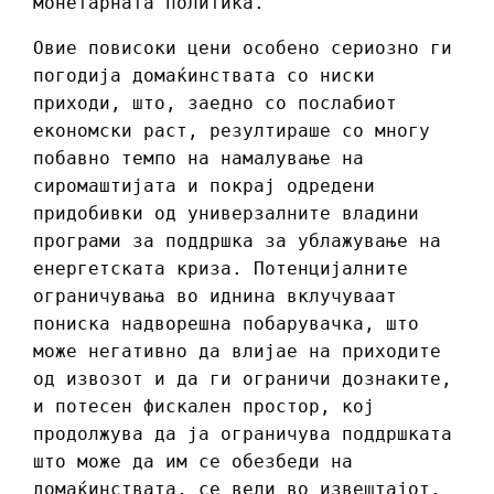
монетарната политика.
Овие повисоки цени особено сериозно ги
погодија домаќинствата со ниски
приходи, што, заедно со послабиот
економски раст, резултираше со многу
побавно темпо на намалување на
сиромаштијата и покрај одредени
придобивки од универзалните владини
програми за поддршка за ублажување на
енергетската криза. Потенцијалните
ограничувања во иднина вклучуваат
пониска надворешна побарувачка, што
може негативно да влијае на приходите
од извозот и да ги ограничи дознаките,
и потесен фискален простор, кој
продолжува да ја ограничува поддршката
што може да им се обезбеди на
домаќинствата, се вели во извештајот.