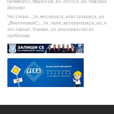
Премиерот Мицкоски во посета на Општина
Делчево
Честоева: За металната конструкција на
„Македониум“: За оваа интервенција не е
доставено барање за конзерваторско
одобрение