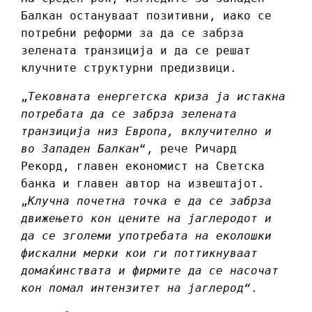
Балкан остануваат позитивни, иако се
потребни реформи за да се забрза
зелената транзиција и да се решат
клучните структурни предизвици.
„
Тековната енергетска криза ја истакна
потребата да се забрза зелената
транзиција низ Европа, вклучително и
во Западен Балкан
“, рече Ричард
Рекорд, главен економист на Светска
банка и главен автор на извештајот.
„
Клучна почетна точка е да се забрза
движењето кон цените на јаглеродот и
да се зголеми употребата на еколошки
фискални мерки кои ги поттикнуваат
домаќинствата и фирмите да се насочат
кон помал интензитет на јаглерод“
.