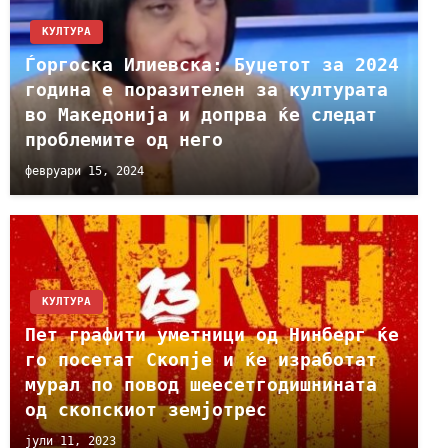
КУЛТУРА
Ѓоргоска Илиевска: Буџетот за 2024
година е поразителен за културата
во Македонија и допрва ќе следат
проблемите од него
февруари 15, 2024
КУЛТУРА
Пет графити уметници од Нинберг ќе
го посетат Скопје и ќе изработат
мурал по повод шеесетгодишнината
од скопскиот земјотрес
јули 11, 2023