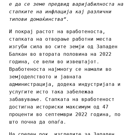
е да се земе предвид варијабилноста на
стапките на инфлација кај различни
типови домаќинства“.
И покрај растот на вработеноста,
стапката на отворање работни места
изгуби сила во сите земји од Западен
Балкан во втората половина на 2022
година, се вели во извештајот.
Вработеноста најмногу се намали во
земјоделството и јавната
администрација, додека индустријата и
услугите исто така забележаа
забавување. Стапката на вработеност
достигна историски максимум од 47
проценти во септември 2022 година, по
што почна да опаѓа.
На среден рок, изгледите за Западен