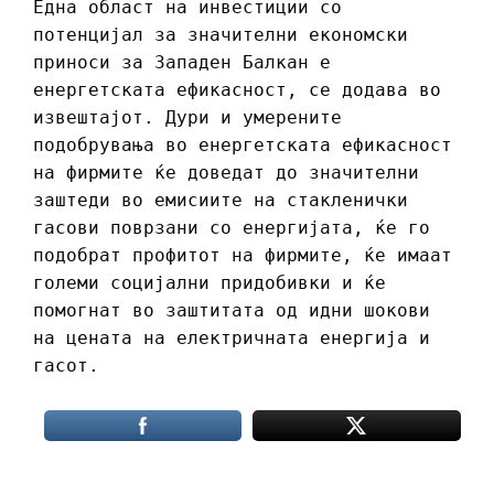
Една област на инвестиции со
потенцијал за значителни економски
приноси за Западен Балкан е
енергетската ефикасност, се додава во
извештајот. Дури и умерените
подобрувања во енергетската ефикасност
на фирмите ќе доведат до значителни
заштеди во емисиите на стакленички
гасови поврзани со енергијата, ќе го
подобрат профитот на фирмите, ќе имаат
големи социјални придобивки и ќе
помогнат во заштитата од идни шокови
на цената на електричната енергија и
гасот.