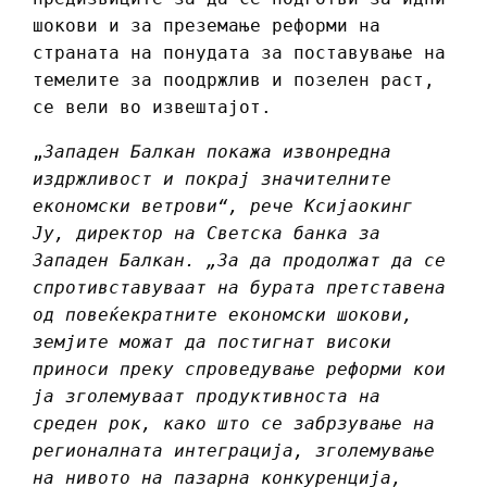
шокови и за преземање реформи на
страната на понудата за поставување на
темелите за поодржлив и позелен раст,
се вели во извештајот.
„
Западен Балкан покажа извонредна
издржливост и покрај значителните
економски ветрови“, рече Ксијаокинг
Ју, директор на Светска банка за
Западен Балкан. „За да продолжат да се
спротивставуваат на бурата претставена
од повеќекратните економски шокови,
земјите можат да постигнат високи
приноси преку спроведување реформи кои
ја зголемуваат продуктивноста на
среден рок, како што се забрзување на
регионалната интеграција, зголемување
на нивото на пазарна конкуренција,