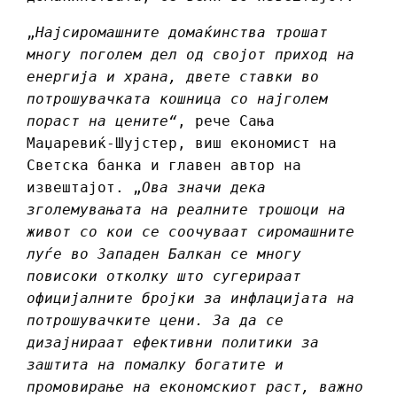
„
Најсиромашните домаќинства трошат
многу поголем дел од својот приход на
енергија и храна, двете ставки во
потрошувачката кошница со најголем
пораст на цените“
, рече Сања
Маџаревиќ-Шујстер, виш економист на
Светска банка и главен автор на
извештајот. „
Ова значи дека
зголемувањата на реалните трошоци на
живот со кои се соочуваат сиромашните
луѓе во Западен Балкан се многу
повисоки отколку што сугерираат
официјалните бројки за инфлацијата на
потрошувачките цени. За да се
дизајнираат ефективни политики за
заштита на помалку богатите и
промовирање на економскиот раст, важно