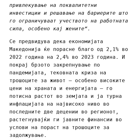
привлекување на поквалитетни
инвестиции и решавање на бариерите што
го ограничуваат учеството на работната
сила, особено кај жените“.
Се предвидува дека економијата
Македонија ќе порасне благо од 2,1% во
2022 година на 2,4% во 2023 година. И
покрај брзото закрепнување по
пандемијата, тековната криза на
трошоците за живот – особено високите
цени на храната и енергијата – го
потисна растот во земјата и ја турна
инфлацијата на највисоко ниво во
последните две децении во регионот,
растегнувајќи ги јавните финансии во
услови на пораст на трошоците за
задолжување.