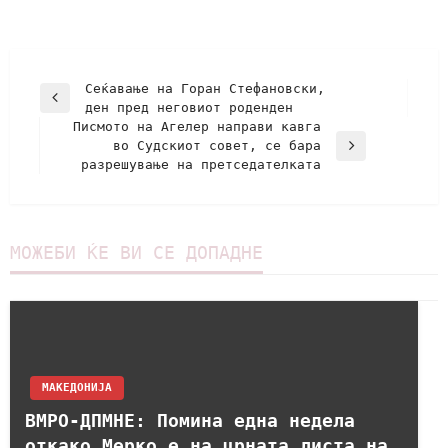
Сеќавање на Горан Стефановски,
ден пред неговиот роденден
Писмото на Агелер направи кавга
во Судскиот совет, се бара
разрешување на претседателката
МОЖЕБИ ЌЕ ВИ СЕ ДОПАДНЕ
МАКЕДОНИЈА
ВМРО-ДПМНЕ: Помина една недела
откако Мерко е на црната листа на