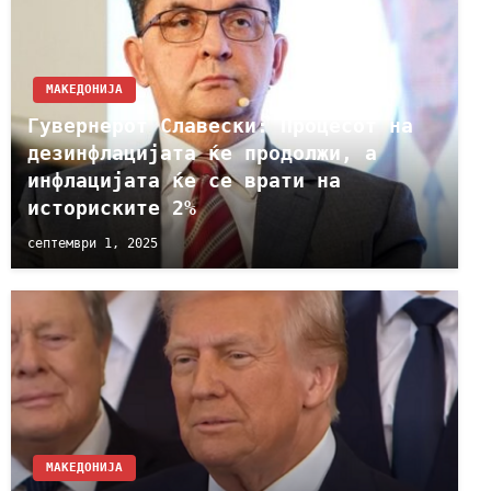
МАКЕДОНИЈА
Гувернерот Славески: Процесот на
дезинфлацијата ќе продолжи, а
инфлацијата ќе се врати на
историските 2%
септември 1, 2025
МАКЕДОНИЈА