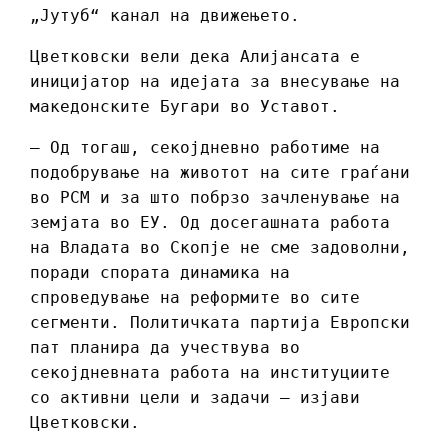
„Јутуб“ канал на движењето.
Цветковски вели дека Алијансата е
иницијатор на идејата за внесување на
македонските Бугари во Уставот.
– Од тогаш, секојдневно работиме на
подобрување на животот на сите граѓани
во РСМ и за што побрзо зачленување на
земјата во ЕУ. Од досегашната работа
на Владата во Скопје не сме задоволни,
поради спората динамика на
спроведување на реформите во сите
сегменти. Политичката партија Европски
пат планира да учествува во
секојдневната работа на институциите
со активни цели и задачи – изјави
Цветковски.