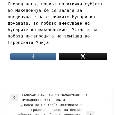
Според него, новиот политички субјект
во Македонија ќе се залага за
обединување на етничките Бугари во
државата, за побрзо внесување на
Бугарите во македонскиот Устав и за
побрза интеграција на земјава во
Европската Унија.
LАNGSAM LANGSAM СО НАМАЛУВАЊЕ НА
ФУНКЦИОНЕРСКИТЕ ПЛАТИ
„Шанса за Центар“: Општината и
градоначалникот на Центар
одбиваат да ги објават проектите