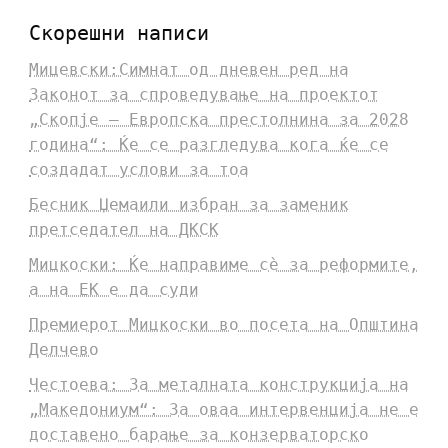
Скорешни написи
Мицевски:Симнат од дневен ред на
Законот за спроведување на проектот
„Скопје – Европска престолнина за 2028
година“: Ќе се разгледува кога ќе се
создадат услови за тоа
Бесник Џемаили избран за заменик
претседател на ДКСК
Мицкоски: Ќе направиме сè за реформите,
а на ЕК е да суди
Премиерот Мицкоски во посета на Општина
Делчево
Честоева: За металната конструкција на
„Македониум“: За оваа интервенција не е
доставено барање за конзерваторско