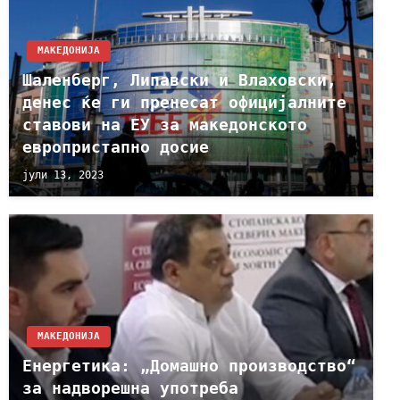
МАКЕДОНИЈА
Шаленберг, Липавски и Влаховски,
денес ќе ги пренесат официјалните
ставови на ЕУ за македонското
европристапно досие
јули 13, 2023
МАКЕДОНИЈА
Енергетика: „Домашно производство“
за надворешна употреба