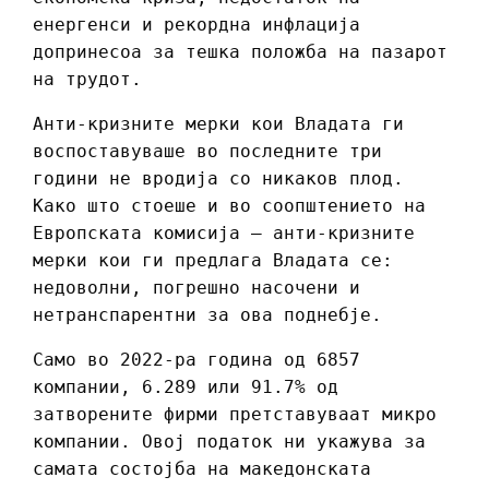
енергенси и рекордна инфлација
допринесоа за тешка положба на пазарот
на трудот.
Анти-кризните мерки кои Владата ги
воспоставуваше во последните три
години не вродија со никаков плод.
Како што стоеше и во соопштението на
Европската комисија – анти-кризните
мерки кои ги предлага Владата се:
недоволни, погрешно насочени и
нетранспарентни за ова поднебје.
Само во 2022-ра година од 6857
компании, 6.289 или 91.7% од
затворените фирми претставуваат микро
компании. Овој податок ни укажува за
самата состојба на македонската