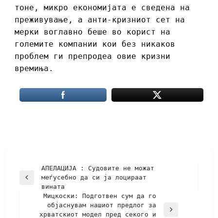
тоне, микро економијата е сведена на
преживување, а анти-кризниот сет на
мерки воглавно беше во корист на
големите компании кои без никаков
проблем ги препродеа овие кризни
времиња.
АПЕЛАЦИЈА : Судовите не можат
меѓусебно да си јa лоцираат
вината
Мицкоски: Подготвен сум да го
објаснувам нашиот предлог за
хрватскиот модел пред секого и