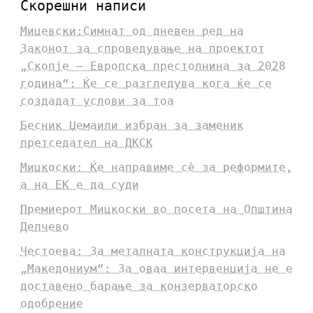
Скорешни написи
Мицевски:Симнат од дневен ред на
Законот за спроведување на проектот
„Скопје – Европска престолнина за 2028
година“: Ќе се разгледува кога ќе се
создадат услови за тоа
Бесник Џемаили избран за заменик
претседател на ДКСК
Мицкоски: Ќе направиме сè за реформите,
а на ЕК е да суди
Премиерот Мицкоски во посета на Општина
Делчево
Честоева: За металната конструкција на
„Македониум“: За оваа интервенција не е
доставено барање за конзерваторско
одобрение