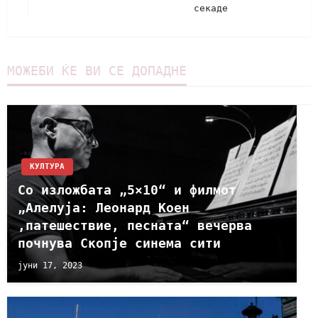
секаде
МОЖЕБИ ЌЕ ВИ СЕ ДОПАДНЕ
КУЛТУРА
Со изложбата „5×10“ и филмот
„Алелуја: Леонард Коен
,патешествие, песната“ вечерва
почнува Скопје синема сити
јуни 17, 2023