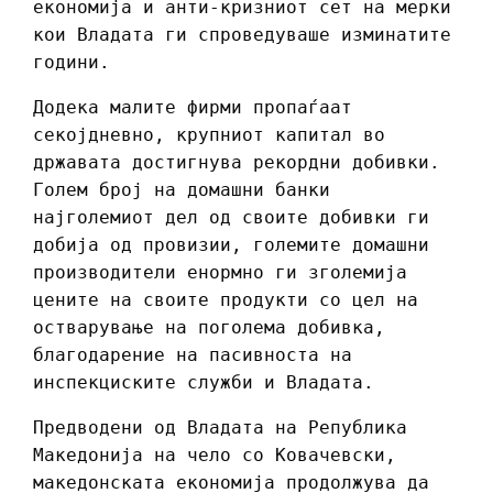
економија и анти-кризниот сет на мерки
кои Владата ги спроведуваше изминатите
години.
Додека малите фирми пропаѓаат
секојдневно, крупниот капитал во
државата достигнува рекордни добивки.
Голем број на домашни банки
најголемиот дел од своите добивки ги
добија од провизии, големите домашни
производители енормно ги зголемија
цените на своите продукти со цел на
остварување на поголема добивка,
благодарение на пасивноста на
инспекциските служби и Владата.
Предводени од Владата на Република
Македонија на чело со Ковачевски,
македонската економија продолжува да