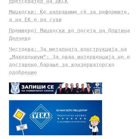
претседател на ДКСК
Мицкоски: Ќе направиме сè за реформите,
а на ЕК е да суди
Премиерот Мицкоски во посета на Општина
Делчево
Честоева: За металната конструкција на
„Македониум“: За оваа интервенција не е
доставено барање за конзерваторско
одобрение