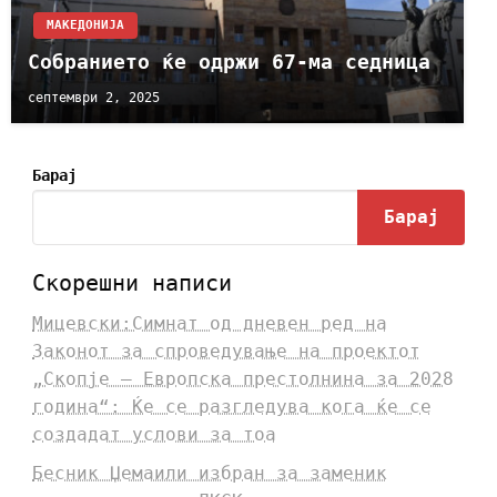
МАКЕДОНИЈА
Собранието ќе одржи 67-ма седница
септември 2, 2025
Барај
Барај
Скорешни написи
Мицевски:Симнат од дневен ред на
Законот за спроведување на проектот
„Скопје – Европска престолнина за 2028
година“: Ќе се разгледува кога ќе се
создадат услови за тоа
Бесник Џемаили избран за заменик