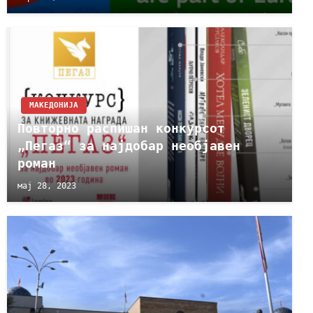
МАКЕДОНИЈА
Повторно распишан конкурсот
„Пегаз“ за најдобар необјавен
роман
мај 28, 2023