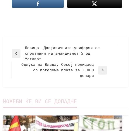
Левица: Двојазичните униформи се
спротивни на амандманот 5 од
Уставот
Одлука на Влада: Секој полицаец
со поголема плата за 3.000
денари
МОЖЕБИ ЌЕ ВИ СЕ ДОПАДНЕ