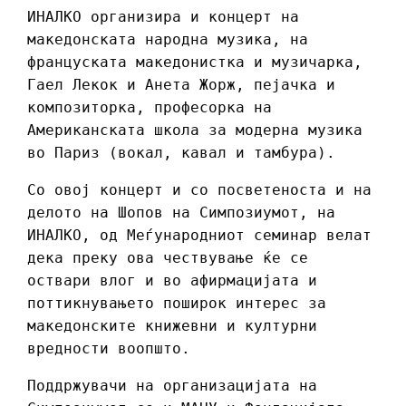
ИНАЛКО организира и концерт на
македонската народна музика, на
француската македонистка и музичарка,
Гаел Лекок и Анета Жорж, пејачка и
композиторка, професорка на
Американската школа за модерна музика
во Париз (вокал, кавал и тамбура).
Со овој концерт и со посветеноста и на
делото на Шопов на Симпозиумот, на
ИНАЛКО, од Меѓународниот семинар велат
дека преку ова чествување ќе се
оствари влог и во афирмацијата и
поттикнувањето поширок интерес за
македонските книжевни и културни
вредности воопшто.
Поддржувачи на организацијата на