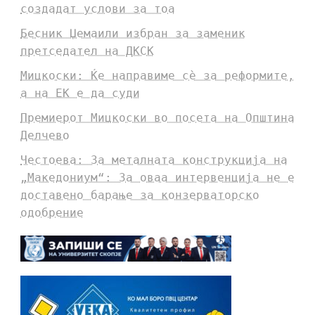
создадат услови за тоа
Бесник Џемаили избран за заменик
претседател на ДКСК
Мицкоски: Ќе направиме сè за реформите,
а на ЕК е да суди
Премиерот Мицкоски во посета на Општина
Делчево
Честоева: За металната конструкција на
„Македониум“: За оваа интервенција не е
доставено барање за конзерваторско
одобрение