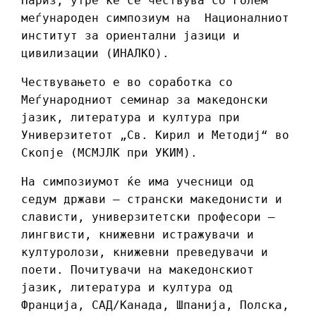
Париз, утре ќе се чествува со голем
меѓународен симпозиум на Националниот
институт за ориентални јазици и
цивилизации (ИНАЛКО).
Чествувањето е во соработка со
Меѓународниот семинар за македонски
јазик, литература и култура при
Универзитетот „Св. Кирил и Методиј“ во
Скопје (МСМЈЛК при УКИМ).
На симпозиумот ќе има учесници од
седум држави – странски македонисти и
слависти, универзитетски професори –
лингвисти, книжевни истражувачи и
културолози, книжевни преведувачи и
поети. Почитувачи на македонскиот
јазик, литература и култура од
Франција, САД/Канада, Шпанија, Полска,