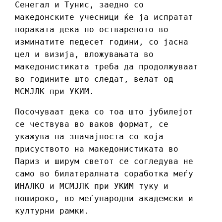
Сенегал и Тунис, заедно со
македонските учесници ќе ја испратат
пораката дека по оствареното во
изминатите педесет години, со јасна
цел и визија, вложувањата во
македонистиката треба да продолжуваат
во годините што следат, велат од
МСМЈЛК при УКИМ.
Посочуваат дека со тоа што јубилејот
се чествува во ваков формат, се
укажува на значајноста со која
присуството на македонистиката во
Париз и ширум светот се согледува не
само во билатералната соработка меѓу
ИНАЛКО и МСМЈЛК при УКИМ туку и
пошироко, во меѓународни академски и
културни рамки.