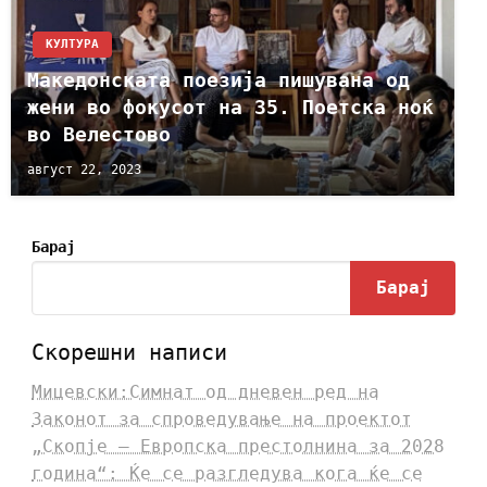
КУЛТУРА
Mакедонската поезија пишувана од
жени во фокусот на 35. Поетска ноќ
во Велестово
август 22, 2023
Барај
Барај
Скорешни написи
Мицевски:Симнат од дневен ред на
Законот за спроведување на проектот
„Скопје – Европска престолнина за 2028
година“: Ќе се разгледува кога ќе се