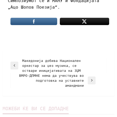
Симпозиумот се и МАНУ и Фондацијата
„Ацо Шопов Поезија“.
Mакедонија добива Национален
оркестар за џез музика, се
оствари иницијативата на ЗЏМ
ВМРО-ДПМНЕ нема да учествува во
подготовка на уставните
амандмани
МОЖЕБИ ЌЕ ВИ СЕ ДОПАДНЕ